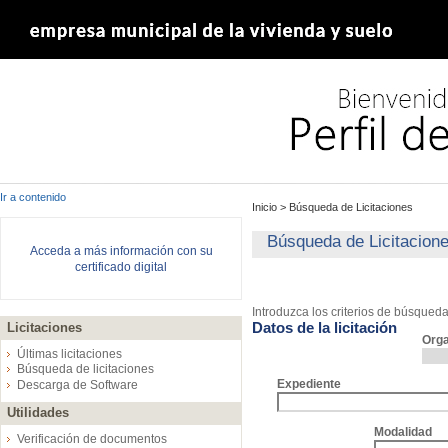
Ir a contenido
Inicio
>
Búsqueda de Licitaciones
Búsqueda de Licitacion
Acceda a más información con su
certificado digital
Introduzca los criterios de búsqued
Datos de la licitación
Licitaciones
Org
Últimas licitaciones
Búsqueda de licitaciones
Expediente
Descarga de Software
Utilidades
Modalidad
Verificación de documentos