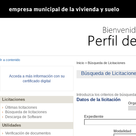
Ir a contenido
Inicio
>
Búsqueda de Licitaciones
Búsqueda de Licitacion
Acceda a más información con su
certificado digital
Introduzca los criterios de búsqued
Datos de la licitación
Licitaciones
Org
Últimas licitaciones
Búsqueda de licitaciones
Expediente
Descarga de Software
Utilidades
Modalidad
Verificación de documentos