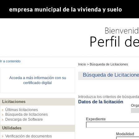
Ir a contenido
Inicio
>
Búsqueda de Licitaciones
Búsqueda de Licitacion
Acceda a más información con su
certificado digital
Introduzca los criterios de búsqued
Datos de la licitación
Licitaciones
Org
Últimas licitaciones
Búsqueda de licitaciones
Expediente
Descarga de Software
Utilidades
Modalidad
Verificación de documentos