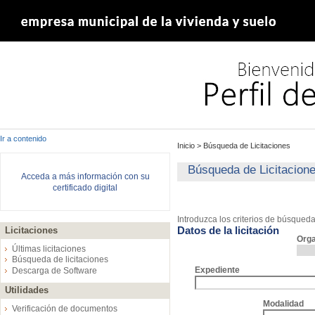
Ir a contenido
Inicio
>
Búsqueda de Licitaciones
Búsqueda de Licitacion
Acceda a más información con su
certificado digital
Introduzca los criterios de búsqued
Datos de la licitación
Licitaciones
Org
Últimas licitaciones
Búsqueda de licitaciones
Expediente
Descarga de Software
Utilidades
Modalidad
Verificación de documentos