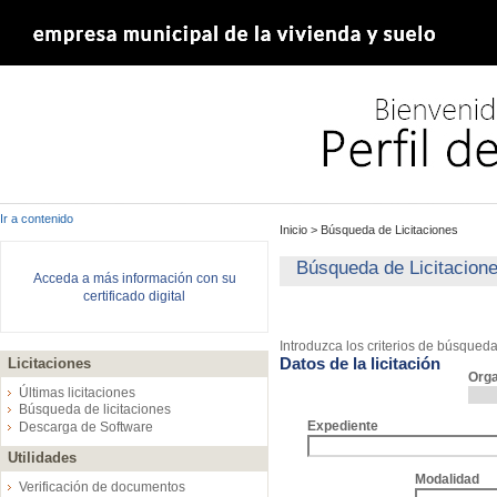
Ir a contenido
Inicio
>
Búsqueda de Licitaciones
Búsqueda de Licitacion
Acceda a más información con su
certificado digital
Introduzca los criterios de búsqued
Datos de la licitación
Licitaciones
Org
Últimas licitaciones
Búsqueda de licitaciones
Expediente
Descarga de Software
Utilidades
Modalidad
Verificación de documentos