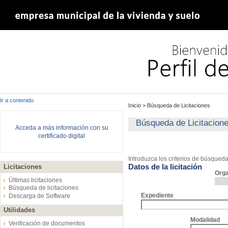
Ir a contenido
Inicio
>
Búsqueda de Licitaciones
Búsqueda de Licitacion
Acceda a más información con su
certificado digital
Introduzca los criterios de búsqued
Datos de la licitación
Licitaciones
Org
Últimas licitaciones
Búsqueda de licitaciones
Expediente
Descarga de Software
Utilidades
Modalidad
Verificación de documentos