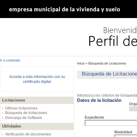
Ir a contenido
Inicio
>
Búsqueda de Licitaciones
Búsqueda de Licitacion
Acceda a más información con su
certificado digital
Introduzca los criterios de búsqued
Datos de la licitación
Licitaciones
Org
Últimas licitaciones
Búsqueda de licitaciones
Expediente
Descarga de Software
Utilidades
Modalidad
Verificación de documentos