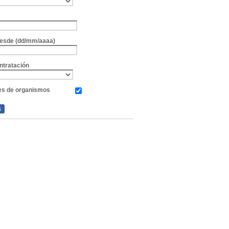
e
 desde (dd/mm/aaaa)
ntratación
es de organismos