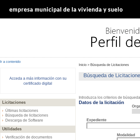
Ir a contenido
Inicio
>
Búsqueda de Licitaciones
Búsqueda de Licitacion
Acceda a más información con su
certificado digital
Introduzca los criterios de búsqued
Datos de la licitación
Licitaciones
Org
Últimas licitaciones
Búsqueda de licitaciones
Expediente
Descarga de Software
Utilidades
Modalidad
Verificación de documentos