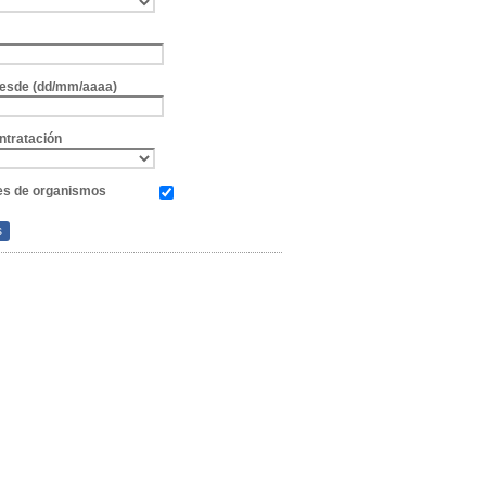
e
 desde (dd/mm/aaaa)
ntratación
es de organismos