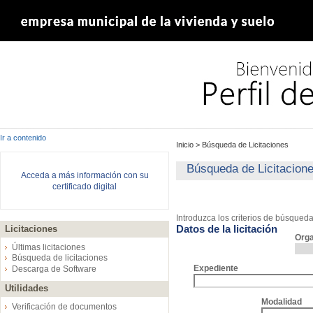
Ir a contenido
Inicio
>
Búsqueda de Licitaciones
Búsqueda de Licitacion
Acceda a más información con su
certificado digital
Introduzca los criterios de búsqued
Datos de la licitación
Licitaciones
Org
Últimas licitaciones
Búsqueda de licitaciones
Expediente
Descarga de Software
Utilidades
Modalidad
Verificación de documentos