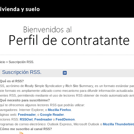
nicio
>
Suscripción RSS.
Suscripción RSS.
Qué es el RSS?
SS, acrónimo de
R
eally
S
imple
S
yndication y
R
ich
S
ite
S
ummary, es un formato estándar para
ste formato es ampliamente utilizado como mecanismo para difundir información actualizada
uentes RSS, permitiendo mediante el uso de lectores RSS obtener de modo automatizado avis
Qué necesito para suscribirme?
quí te ofrecemos algunos lectores RSS que podrás utilizar:
avegadores:
Interner Explorer, o
Mozilla Firefox
.
áginas web:
Feedreader
, o
Google Reader
.
ectores RSS:
RSSOwl
,
Feedreader
o
FeedDemon
.
rogramas de correo electrónico:
Outlook Express, Microsoft Outlook o
Mozilla Thunderbir
Cómo me suscribo al canal RSS?