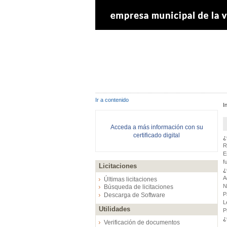
Ir a contenido
I
Acceda a más información con su
certificado digital
¿
R
E
f
Licitaciones
¿
A
Últimas licitaciones
N
Búsqueda de licitaciones
P
Descarga de Software
L
Utilidades
P
¿
Verificación de documentos