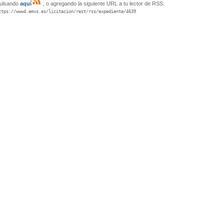
ulsando
aquí
, o agregando la siguiente URL a tu lector de RSS:
ttps://www4.emvs.es/licitacion/rest/rss/expediente/4639