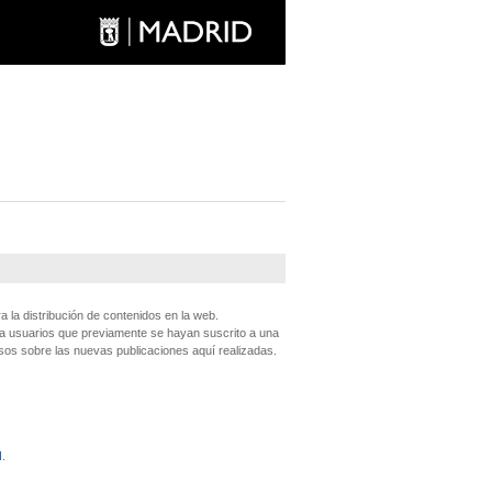
 la distribución de contenidos en la web.
 a usuarios que previamente se hayan suscrito a una
os sobre las nuevas publicaciones aquí realizadas.
d
.