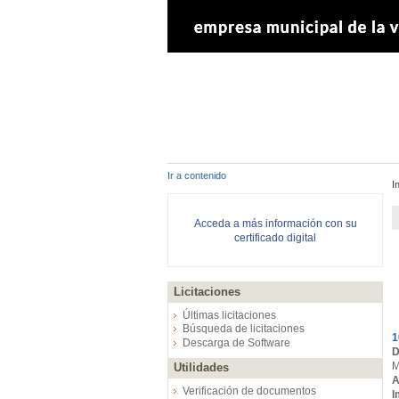
Ir a contenido
I
Acceda a más información con su
certificado digital
Licitaciones
E
Últimas licitaciones
Búsqueda de licitaciones
1
Descarga de Software
D
M
Utilidades
A
Verificación de documentos
I