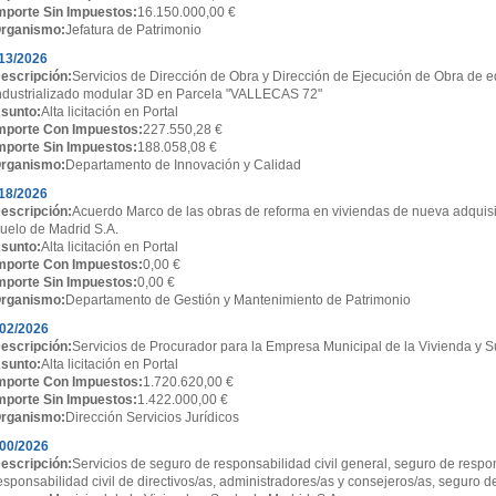
mporte Sin Impuestos:
16.150.000,00 €
rganismo:
Jefatura de Patrimonio
13/2026
escripción:
Servicios de Dirección de Obra y Dirección de Ejecución de Obra de ed
ndustrializado modular 3D en Parcela "VALLECAS 72"
sunto:
Alta licitación en Portal
mporte Con Impuestos:
227.550,28 €
mporte Sin Impuestos:
188.058,08 €
rganismo:
Departamento de Innovación y Calidad
18/2026
escripción:
Acuerdo Marco de las obras de reforma en viviendas de nueva adquisi
uelo de Madrid S.A.
sunto:
Alta licitación en Portal
mporte Con Impuestos:
0,00 €
mporte Sin Impuestos:
0,00 €
rganismo:
Departamento de Gestión y Mantenimiento de Patrimonio
02/2026
escripción:
Servicios de Procurador para la Empresa Municipal de la Vivienda y S
sunto:
Alta licitación en Portal
mporte Con Impuestos:
1.720.620,00 €
mporte Sin Impuestos:
1.422.000,00 €
rganismo:
Dirección Servicios Jurídicos
00/2026
escripción:
Servicios de seguro de responsabilidad civil general, seguro de respon
esponsabilidad civil de directivos/as, administradores/as y consejeros/as, seguro d