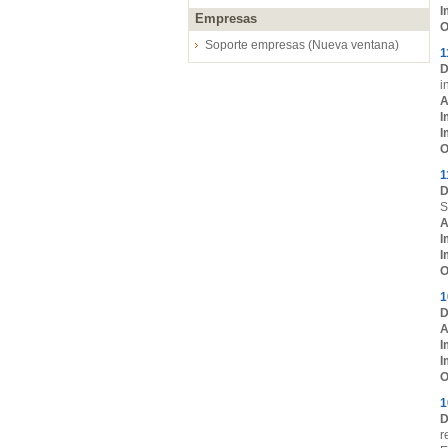
I
Empresas
O
Soporte empresas (Nueva ventana)
1
D
i
A
I
I
O
1
D
S
A
I
I
O
1
D
A
I
I
O
1
D
r