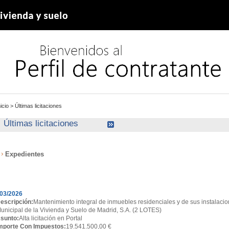
nicio
>
Últimas licitaciones
Últimas licitaciones
Expedientes
xpedientes
03/2026
escripción:
Mantenimiento integral de inmuebles residenciales y de sus instalacio
unicipal de la Vivienda y Suelo de Madrid, S.A. (2 LOTES)
sunto:
Alta licitación en Portal
mporte Con Impuestos:
19.541.500,00 €