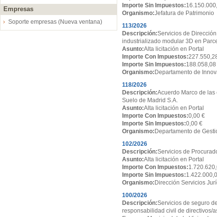
Importe Sin Impuestos:
16.150.000
Empresas
Organismo:
Jefatura de Patrimonio
Soporte empresas (Nueva ventana)
113/2026
Descripción:
Servicios de Dirección
industrializado modular 3D en Par
Asunto:
Alta licitación en Portal
Importe Con Impuestos:
227.550,2
Importe Sin Impuestos:
188.058,08
Organismo:
Departamento de Innov
118/2026
Descripción:
Acuerdo Marco de las 
Suelo de Madrid S.A.
Asunto:
Alta licitación en Portal
Importe Con Impuestos:
0,00 €
Importe Sin Impuestos:
0,00 €
Organismo:
Departamento de Gesti
102/2026
Descripción:
Servicios de Procurado
Asunto:
Alta licitación en Portal
Importe Con Impuestos:
1.720.620,
Importe Sin Impuestos:
1.422.000,
Organismo:
Dirección Servicios Jur
100/2026
Descripción:
Servicios de seguro de
responsabilidad civil de directivos/