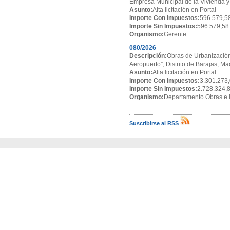
Empresa Municipal de la Vivienda y
Asunto:
Alta licitación en Portal
Importe Con Impuestos:
596.579,5
Importe Sin Impuestos:
596.579,58
Organismo:
Gerente
080/2026
Descripción:
Obras de Urbanización
Aeropuerto”, Distrito de Barajas, Ma
Asunto:
Alta licitación en Portal
Importe Con Impuestos:
3.301.273,
Importe Sin Impuestos:
2.728.324,
Organismo:
Departamento Obras e I
Suscribirse al RSS