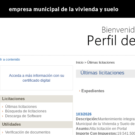
Ir a contenido
Inicio
>
Últimas licitaciones
Últimas licitaciones
Acceda a más información con su
certificado digital
Expedientes
Licitaciones
Expedientes
Últimas licitaciones
Búsqueda de licitaciones
103/2026
Descarga de Software
Descripción:
Mantenimiento integral
Municipal de la Vivienda y Suelo de
Utilidades
Asunto:
Alta licitación en Portal
Verificación de documentos
Importe Con Impuestos:
19.541.50