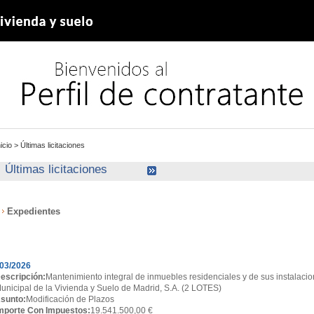
nicio
>
Últimas licitaciones
Últimas licitaciones
Expedientes
xpedientes
03/2026
escripción:
Mantenimiento integral de inmuebles residenciales y de sus instalacio
unicipal de la Vivienda y Suelo de Madrid, S.A. (2 LOTES)
sunto:
Modificación de Plazos
mporte Con Impuestos:
19.541.500,00 €