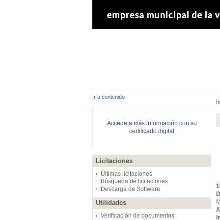
Ir a contenido
I
Acceda a más información con su
certificado digital
Licitaciones
E
Últimas licitaciones
Búsqueda de licitaciones
1
Descarga de Software
D
M
Utilidades
A
Verificación de documentos
I