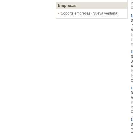
I
Empresas
O
Soporte empresas (Nueva ventana)
1
D
i
A
I
I
O
1
D
S
A
I
I
O
1
D
A
I
I
O
1
D
r