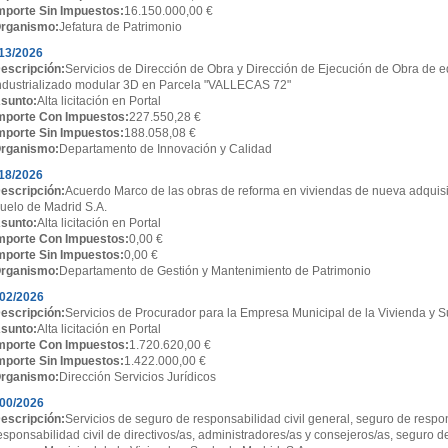
mporte Sin Impuestos:
16.150.000,00 €
rganismo:
Jefatura de Patrimonio
13/2026
escripción:
Servicios de Dirección de Obra y Dirección de Ejecución de Obra de ed
ndustrializado modular 3D en Parcela "VALLECAS 72"
sunto:
Alta licitación en Portal
mporte Con Impuestos:
227.550,28 €
mporte Sin Impuestos:
188.058,08 €
rganismo:
Departamento de Innovación y Calidad
18/2026
escripción:
Acuerdo Marco de las obras de reforma en viviendas de nueva adquisi
uelo de Madrid S.A.
sunto:
Alta licitación en Portal
mporte Con Impuestos:
0,00 €
mporte Sin Impuestos:
0,00 €
rganismo:
Departamento de Gestión y Mantenimiento de Patrimonio
02/2026
escripción:
Servicios de Procurador para la Empresa Municipal de la Vivienda y S
sunto:
Alta licitación en Portal
mporte Con Impuestos:
1.720.620,00 €
mporte Sin Impuestos:
1.422.000,00 €
rganismo:
Dirección Servicios Jurídicos
00/2026
escripción:
Servicios de seguro de responsabilidad civil general, seguro de respon
esponsabilidad civil de directivos/as, administradores/as y consejeros/as, seguro d