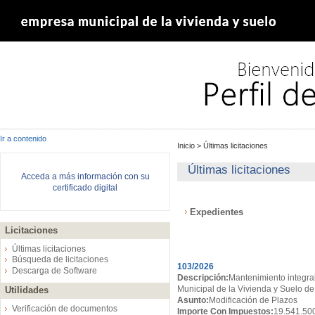
Ir a contenido
Inicio
>
Últimas licitaciones
Últimas licitaciones
Acceda a más información con su
certificado digital
Expedientes
Licitaciones
Expedientes
Últimas licitaciones
Búsqueda de licitaciones
103/2026
Descarga de Software
Descripción:
Mantenimiento integral
Municipal de la Vivienda y Suelo de
Utilidades
Asunto:
Modificación de Plazos
Verificación de documentos
Importe Con Impuestos:
19.541.50