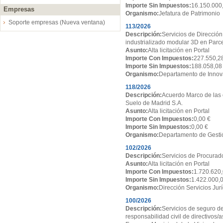
Importe Sin Impuestos:
16.150.000
Empresas
Organismo:
Jefatura de Patrimonio
Soporte empresas (Nueva ventana)
113/2026
Descripción:
Servicios de Dirección
industrializado modular 3D en Par
Asunto:
Alta licitación en Portal
Importe Con Impuestos:
227.550,2
Importe Sin Impuestos:
188.058,08
Organismo:
Departamento de Innov
118/2026
Descripción:
Acuerdo Marco de las 
Suelo de Madrid S.A.
Asunto:
Alta licitación en Portal
Importe Con Impuestos:
0,00 €
Importe Sin Impuestos:
0,00 €
Organismo:
Departamento de Gesti
102/2026
Descripción:
Servicios de Procurado
Asunto:
Alta licitación en Portal
Importe Con Impuestos:
1.720.620,
Importe Sin Impuestos:
1.422.000,
Organismo:
Dirección Servicios Jur
100/2026
Descripción:
Servicios de seguro de
responsabilidad civil de directivos/