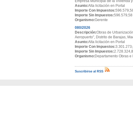
Empresa Municipal de la Vivienda y
Asunto:
Alta licitación en Portal
Importe Con Impuestos:
596.579,5
Importe Sin Impuestos:
596.579,58
Organismo:
Gerente
080/2026
Descripción:
Obras de Urbanización
Aeropuerto”, Distrito de Barajas, Ma
Asunto:
Alta licitación en Portal
Importe Con Impuestos:
3.301.273,
Importe Sin Impuestos:
2.728.324,
Organismo:
Departamento Obras e I
Suscribirse al RSS