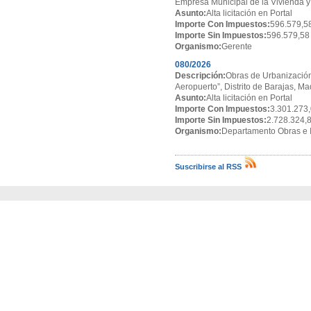
Empresa Municipal de la Vivienda y
Asunto:
Alta licitación en Portal
Importe Con Impuestos:
596.579,5
Importe Sin Impuestos:
596.579,58
Organismo:
Gerente
080/2026
Descripción:
Obras de Urbanización
Aeropuerto”, Distrito de Barajas, Ma
Asunto:
Alta licitación en Portal
Importe Con Impuestos:
3.301.273,
Importe Sin Impuestos:
2.728.324,
Organismo:
Departamento Obras e I
Suscribirse al RSS