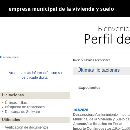
Ir a contenido
Inicio
>
Últimas licitaciones
Últimas licitaciones
Acceda a más información con su
certificado digital
Expedientes
Licitaciones
Expedientes
Últimas licitaciones
Búsqueda de licitaciones
103/2026
Descarga de Software
Descripción:
Mantenimiento integral
Municipal de la Vivienda y Suelo de
Utilidades
Asunto:
Alta licitación en Portal
Verificación de documentos
Importe Con Impuestos:
19.541.50