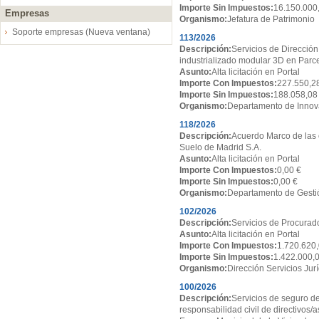
Importe Sin Impuestos:
16.150.000
Empresas
Organismo:
Jefatura de Patrimonio
Soporte empresas (Nueva ventana)
113/2026
Descripción:
Servicios de Dirección
industrializado modular 3D en Par
Asunto:
Alta licitación en Portal
Importe Con Impuestos:
227.550,2
Importe Sin Impuestos:
188.058,08
Organismo:
Departamento de Innov
118/2026
Descripción:
Acuerdo Marco de las 
Suelo de Madrid S.A.
Asunto:
Alta licitación en Portal
Importe Con Impuestos:
0,00 €
Importe Sin Impuestos:
0,00 €
Organismo:
Departamento de Gesti
102/2026
Descripción:
Servicios de Procurado
Asunto:
Alta licitación en Portal
Importe Con Impuestos:
1.720.620,
Importe Sin Impuestos:
1.422.000,
Organismo:
Dirección Servicios Jur
100/2026
Descripción:
Servicios de seguro de
responsabilidad civil de directivos/