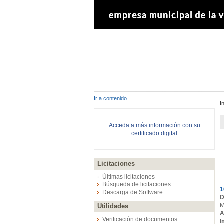
Ir a contenido
I
Acceda a más información con su
certificado digital
Licitaciones
E
Últimas licitaciones
Búsqueda de licitaciones
1
Descarga de Software
D
M
Utilidades
A
Verificación de documentos
I