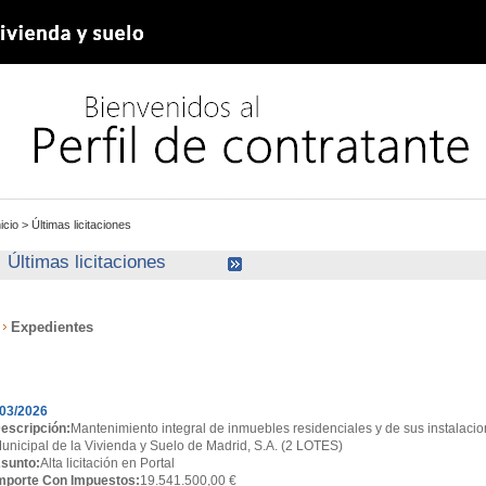
nicio
>
Últimas licitaciones
Últimas licitaciones
Expedientes
xpedientes
03/2026
escripción:
Mantenimiento integral de inmuebles residenciales y de sus instalacio
unicipal de la Vivienda y Suelo de Madrid, S.A. (2 LOTES)
sunto:
Alta licitación en Portal
mporte Con Impuestos:
19.541.500,00 €