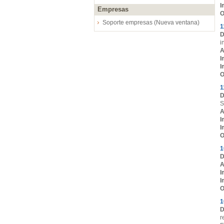
I
Empresas
O
Soporte empresas (Nueva ventana)
1
D
i
A
I
I
O
1
D
S
A
I
I
O
1
D
A
I
I
O
1
D
r