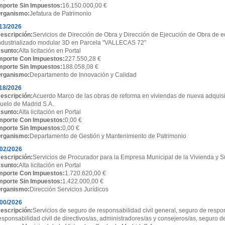
mporte Sin Impuestos:
16.150.000,00 €
rganismo:
Jefatura de Patrimonio
13/2026
escripción:
Servicios de Dirección de Obra y Dirección de Ejecución de Obra de ed
ndustrializado modular 3D en Parcela "VALLECAS 72"
sunto:
Alta licitación en Portal
mporte Con Impuestos:
227.550,28 €
mporte Sin Impuestos:
188.058,08 €
rganismo:
Departamento de Innovación y Calidad
18/2026
escripción:
Acuerdo Marco de las obras de reforma en viviendas de nueva adquisi
uelo de Madrid S.A.
sunto:
Alta licitación en Portal
mporte Con Impuestos:
0,00 €
mporte Sin Impuestos:
0,00 €
rganismo:
Departamento de Gestión y Mantenimiento de Patrimonio
02/2026
escripción:
Servicios de Procurador para la Empresa Municipal de la Vivienda y S
sunto:
Alta licitación en Portal
mporte Con Impuestos:
1.720.620,00 €
mporte Sin Impuestos:
1.422.000,00 €
rganismo:
Dirección Servicios Jurídicos
00/2026
escripción:
Servicios de seguro de responsabilidad civil general, seguro de respon
esponsabilidad civil de directivos/as, administradores/as y consejeros/as, seguro d