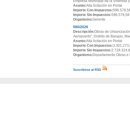
Empresa Municipal de la Vivienda y
Asunto:
Alta licitación en Portal
Importe Con Impuestos:
596.579,5
Importe Sin Impuestos:
596.579,58
Organismo:
Gerente
080/2026
Descripción:
Obras de Urbanización
Aeropuerto”, Distrito de Barajas, Ma
Asunto:
Alta licitación en Portal
Importe Con Impuestos:
3.301.273,
Importe Sin Impuestos:
2.728.324,
Organismo:
Departamento Obras e I
Suscribirse al RSS