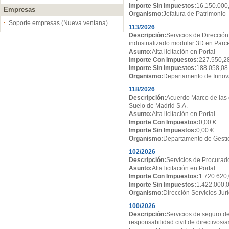
Importe Sin Impuestos:
16.150.000
Empresas
Organismo:
Jefatura de Patrimonio
Soporte empresas (Nueva ventana)
113/2026
Descripción:
Servicios de Dirección
industrializado modular 3D en Par
Asunto:
Alta licitación en Portal
Importe Con Impuestos:
227.550,2
Importe Sin Impuestos:
188.058,08
Organismo:
Departamento de Innov
118/2026
Descripción:
Acuerdo Marco de las 
Suelo de Madrid S.A.
Asunto:
Alta licitación en Portal
Importe Con Impuestos:
0,00 €
Importe Sin Impuestos:
0,00 €
Organismo:
Departamento de Gesti
102/2026
Descripción:
Servicios de Procurado
Asunto:
Alta licitación en Portal
Importe Con Impuestos:
1.720.620,
Importe Sin Impuestos:
1.422.000,
Organismo:
Dirección Servicios Jur
100/2026
Descripción:
Servicios de seguro de
responsabilidad civil de directivos/