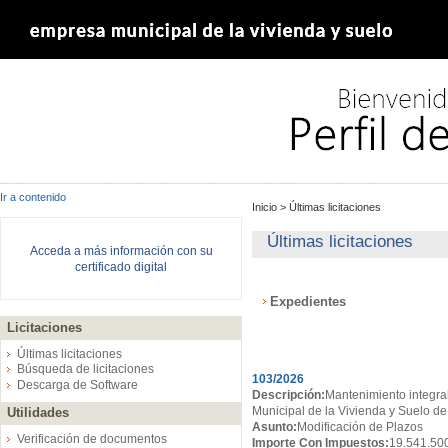
Ir a contenido
Inicio
>
Últimas licitaciones
Últimas licitaciones
Acceda a más información con su
certificado digital
Expedientes
Licitaciones
Expedientes
Últimas licitaciones
Búsqueda de licitaciones
103/2026
Descarga de Software
Descripción:
Mantenimiento integral
Municipal de la Vivienda y Suelo de
Utilidades
Asunto:
Modificación de Plazos
Verificación de documentos
Importe Con Impuestos:
19.541.50