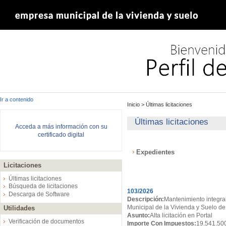
Ir a contenido
Inicio
>
Últimas licitaciones
Últimas licitaciones
Acceda a más información con su
certificado digital
Expedientes
Licitaciones
Expedientes
Últimas licitaciones
Búsqueda de licitaciones
103/2026
Descarga de Software
Descripción:
Mantenimiento integral
Municipal de la Vivienda y Suelo de
Utilidades
Asunto:
Alta licitación en Portal
Verificación de documentos
Importe Con Impuestos:
19.541.50