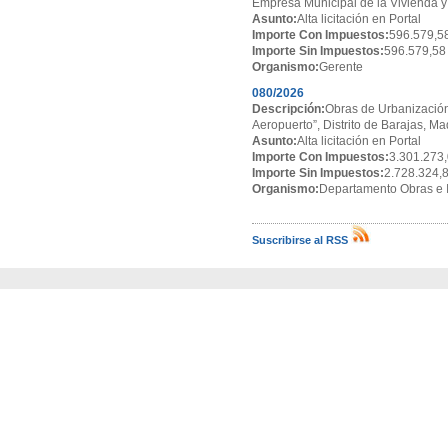
Empresa Municipal de la Vivienda y
Asunto:
Alta licitación en Portal
Importe Con Impuestos:
596.579,5
Importe Sin Impuestos:
596.579,58
Organismo:
Gerente
080/2026
Descripción:
Obras de Urbanización
Aeropuerto”, Distrito de Barajas, Ma
Asunto:
Alta licitación en Portal
Importe Con Impuestos:
3.301.273,
Importe Sin Impuestos:
2.728.324,
Organismo:
Departamento Obras e I
Suscribirse al RSS