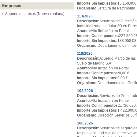
Importe Sin Impuestos:
16.150.000
Empresas
Organismo:
Jefatura de Patrimonio
Soporte empresas (Nueva ventana)
113/2026
Descripción:
Servicios de Dirección
industrializado modular 3D en Par
Asunto:
Alta licitación en Portal
Importe Con Impuestos:
227.550,2
Importe Sin Impuestos:
188.058,08
Organismo:
Departamento de Innov
118/2026
Descripción:
Acuerdo Marco de las 
Suelo de Madrid S.A.
Asunto:
Alta licitación en Portal
Importe Con Impuestos:
0,00 €
Importe Sin Impuestos:
0,00 €
Organismo:
Departamento de Gesti
102/2026
Descripción:
Servicios de Procurado
Asunto:
Alta licitación en Portal
Importe Con Impuestos:
1.720.620,
Importe Sin Impuestos:
1.422.000,
Organismo:
Dirección Servicios Jur
100/2026
Descripción:
Servicios de seguro de
responsabilidad civil de directivos/