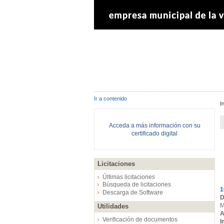
Ir a contenido
I
Acceda a más información con su
certificado digital
Licitaciones
E
Últimas licitaciones
Búsqueda de licitaciones
1
Descarga de Software
D
M
Utilidades
A
Verificación de documentos
I