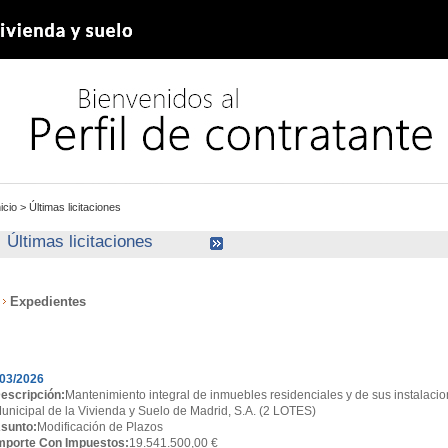
nicio
>
Últimas licitaciones
Últimas licitaciones
Expedientes
xpedientes
03/2026
escripción:
Mantenimiento integral de inmuebles residenciales y de sus instalacio
unicipal de la Vivienda y Suelo de Madrid, S.A. (2 LOTES)
sunto:
Modificación de Plazos
mporte Con Impuestos:
19.541.500,00 €