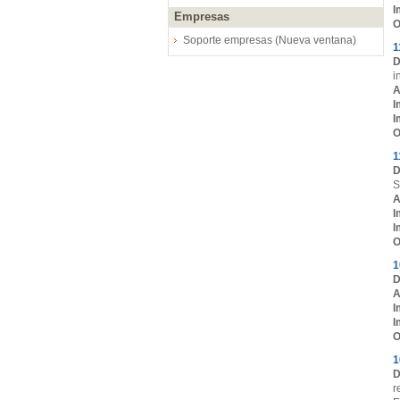
I
Empresas
O
Soporte empresas (Nueva ventana)
1
D
i
A
I
I
O
1
D
S
A
I
I
O
1
D
A
I
I
O
1
D
r