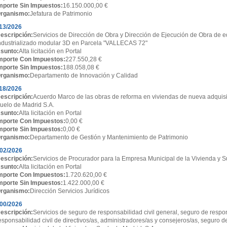
mporte Sin Impuestos:
16.150.000,00 €
rganismo:
Jefatura de Patrimonio
13/2026
escripción:
Servicios de Dirección de Obra y Dirección de Ejecución de Obra de ed
ndustrializado modular 3D en Parcela "VALLECAS 72"
sunto:
Alta licitación en Portal
mporte Con Impuestos:
227.550,28 €
mporte Sin Impuestos:
188.058,08 €
rganismo:
Departamento de Innovación y Calidad
18/2026
escripción:
Acuerdo Marco de las obras de reforma en viviendas de nueva adquisi
uelo de Madrid S.A.
sunto:
Alta licitación en Portal
mporte Con Impuestos:
0,00 €
mporte Sin Impuestos:
0,00 €
rganismo:
Departamento de Gestión y Mantenimiento de Patrimonio
02/2026
escripción:
Servicios de Procurador para la Empresa Municipal de la Vivienda y S
sunto:
Alta licitación en Portal
mporte Con Impuestos:
1.720.620,00 €
mporte Sin Impuestos:
1.422.000,00 €
rganismo:
Dirección Servicios Jurídicos
00/2026
escripción:
Servicios de seguro de responsabilidad civil general, seguro de respon
esponsabilidad civil de directivos/as, administradores/as y consejeros/as, seguro d