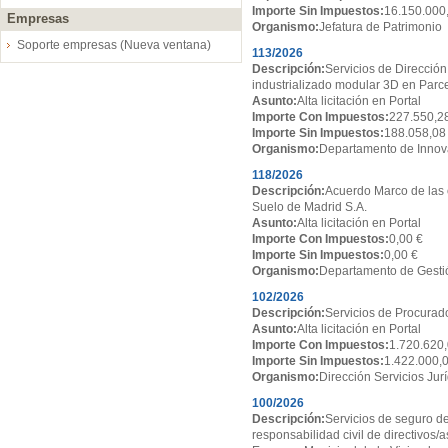
Importe Sin Impuestos:
16.150.000
Empresas
Organismo:
Jefatura de Patrimonio
Soporte empresas (Nueva ventana)
113/2026
Descripción:
Servicios de Dirección
industrializado modular 3D en Par
Asunto:
Alta licitación en Portal
Importe Con Impuestos:
227.550,2
Importe Sin Impuestos:
188.058,08
Organismo:
Departamento de Innov
118/2026
Descripción:
Acuerdo Marco de las 
Suelo de Madrid S.A.
Asunto:
Alta licitación en Portal
Importe Con Impuestos:
0,00 €
Importe Sin Impuestos:
0,00 €
Organismo:
Departamento de Gesti
102/2026
Descripción:
Servicios de Procurado
Asunto:
Alta licitación en Portal
Importe Con Impuestos:
1.720.620,
Importe Sin Impuestos:
1.422.000,
Organismo:
Dirección Servicios Jur
100/2026
Descripción:
Servicios de seguro de
responsabilidad civil de directivos/