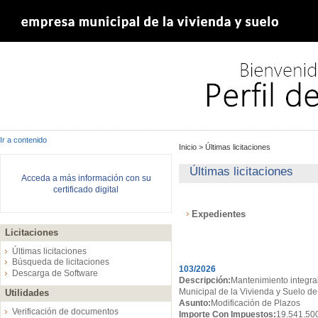
Ir a contenido
Inicio
>
Últimas licitaciones
Últimas licitaciones
Acceda a más información con su
certificado digital
Expedientes
Licitaciones
Expedientes
Últimas licitaciones
Búsqueda de licitaciones
103/2026
Descarga de Software
Descripción:
Mantenimiento integral
Municipal de la Vivienda y Suelo de
Utilidades
Asunto:
Modificación de Plazos
Verificación de documentos
Importe Con Impuestos:
19.541.50