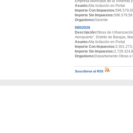
Empresa Municipal de la Vivienda y
Asunto:
Alta licitación en Portal
Importe Con Impuestos:
596.579,5
Importe Sin Impuestos:
596.579,58
Organismo:
Gerente
080/2026
Descripción:
Obras de Urbanización
Aeropuerto”, Distrito de Barajas, Ma
Asunto:
Alta licitación en Portal
Importe Con Impuestos:
3.301.273,
Importe Sin Impuestos:
2.728.324,
Organismo:
Departamento Obras e I
Suscribirse al RSS