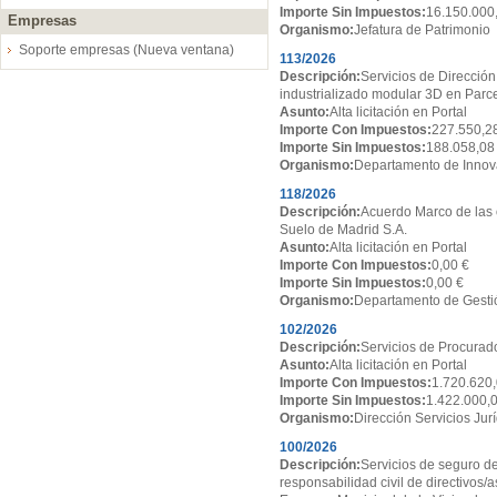
Importe Sin Impuestos:
16.150.000
Empresas
Organismo:
Jefatura de Patrimonio
Soporte empresas (Nueva ventana)
113/2026
Descripción:
Servicios de Dirección
industrializado modular 3D en Par
Asunto:
Alta licitación en Portal
Importe Con Impuestos:
227.550,2
Importe Sin Impuestos:
188.058,08
Organismo:
Departamento de Innov
118/2026
Descripción:
Acuerdo Marco de las 
Suelo de Madrid S.A.
Asunto:
Alta licitación en Portal
Importe Con Impuestos:
0,00 €
Importe Sin Impuestos:
0,00 €
Organismo:
Departamento de Gesti
102/2026
Descripción:
Servicios de Procurado
Asunto:
Alta licitación en Portal
Importe Con Impuestos:
1.720.620,
Importe Sin Impuestos:
1.422.000,
Organismo:
Dirección Servicios Jur
100/2026
Descripción:
Servicios de seguro de
responsabilidad civil de directivos/