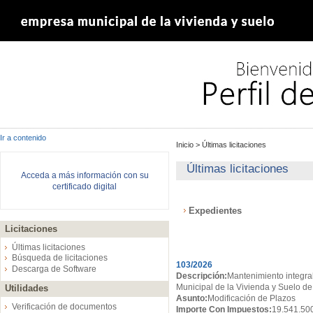
Ir a contenido
Inicio
>
Últimas licitaciones
Últimas licitaciones
Acceda a más información con su
certificado digital
Expedientes
Licitaciones
Expedientes
Últimas licitaciones
Búsqueda de licitaciones
103/2026
Descarga de Software
Descripción:
Mantenimiento integral
Municipal de la Vivienda y Suelo de
Utilidades
Asunto:
Modificación de Plazos
Verificación de documentos
Importe Con Impuestos:
19.541.50