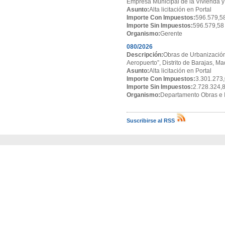
Empresa Municipal de la Vivienda y
Asunto:
Alta licitación en Portal
Importe Con Impuestos:
596.579,5
Importe Sin Impuestos:
596.579,58
Organismo:
Gerente
080/2026
Descripción:
Obras de Urbanización
Aeropuerto”, Distrito de Barajas, Ma
Asunto:
Alta licitación en Portal
Importe Con Impuestos:
3.301.273,
Importe Sin Impuestos:
2.728.324,
Organismo:
Departamento Obras e I
Suscribirse al RSS