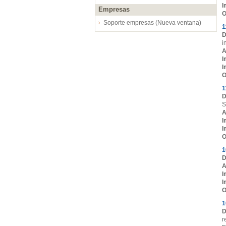
I
Empresas
O
Soporte empresas (Nueva ventana)
1
D
i
A
I
I
O
1
D
S
A
I
I
O
1
D
A
I
I
O
1
D
r