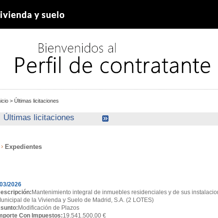
nicio
>
Últimas licitaciones
Últimas licitaciones
Expedientes
xpedientes
03/2026
escripción:
Mantenimiento integral de inmuebles residenciales y de sus instalacio
unicipal de la Vivienda y Suelo de Madrid, S.A. (2 LOTES)
sunto:
Modificación de Plazos
mporte Con Impuestos:
19.541.500,00 €