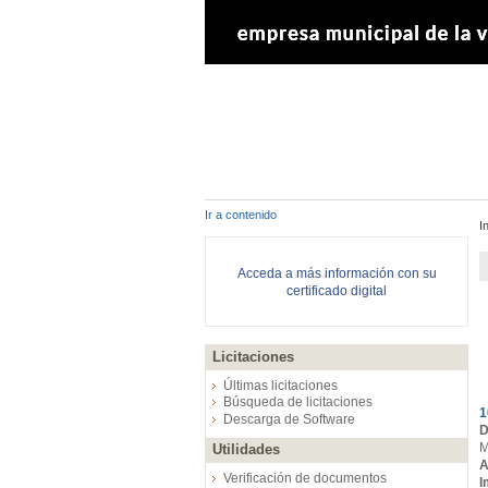
Ir a contenido
I
Acceda a más información con su
certificado digital
Licitaciones
E
Últimas licitaciones
Búsqueda de licitaciones
1
Descarga de Software
D
M
Utilidades
A
Verificación de documentos
I