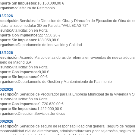
mporte Sin Impuestos:
16.150.000,00 €
rganismo:
Jefatura de Patrimonio
13/2026
escripción:
Servicios de Dirección de Obra y Dirección de Ejecución de Obra de ed
ndustrializado modular 3D en Parcela "VALLECAS 72"
sunto:
Alta licitación en Portal
mporte Con Impuestos:
227.550,28 €
mporte Sin Impuestos:
188.058,08 €
rganismo:
Departamento de Innovación y Calidad
18/2026
escripción:
Acuerdo Marco de las obras de reforma en viviendas de nueva adquisi
uelo de Madrid S.A.
sunto:
Alta licitación en Portal
mporte Con Impuestos:
0,00 €
mporte Sin Impuestos:
0,00 €
rganismo:
Departamento de Gestión y Mantenimiento de Patrimonio
02/2026
escripción:
Servicios de Procurador para la Empresa Municipal de la Vivienda y S
sunto:
Alta licitación en Portal
mporte Con Impuestos:
1.720.620,00 €
mporte Sin Impuestos:
1.422.000,00 €
rganismo:
Dirección Servicios Jurídicos
00/2026
escripción:
Servicios de seguro de responsabilidad civil general, seguro de respon
esponsabilidad civil de directivos/as, administradores/as y consejeros/as, seguro d