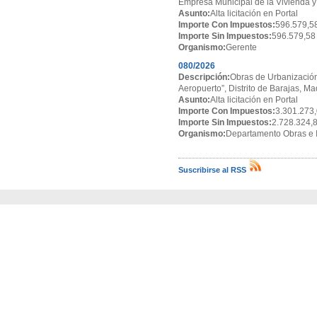
Empresa Municipal de la Vivienda y
Asunto:
Alta licitación en Portal
Importe Con Impuestos:
596.579,5
Importe Sin Impuestos:
596.579,58
Organismo:
Gerente
080/2026
Descripción:
Obras de Urbanización
Aeropuerto”, Distrito de Barajas, Ma
Asunto:
Alta licitación en Portal
Importe Con Impuestos:
3.301.273,
Importe Sin Impuestos:
2.728.324,
Organismo:
Departamento Obras e I
Suscribirse al RSS