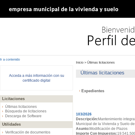
Ir a contenido
Inicio
>
Últimas licitaciones
Últimas licitaciones
Acceda a más información con su
certificado digital
Expedientes
Licitaciones
Expedientes
Últimas licitaciones
Búsqueda de licitaciones
103/2026
Descarga de Software
Descripción:
Mantenimiento integral
Municipal de la Vivienda y Suelo de
Utilidades
Asunto:
Modificación de Plazos
Verificación de documentos
Importe Con Impuestos:
19.541.50