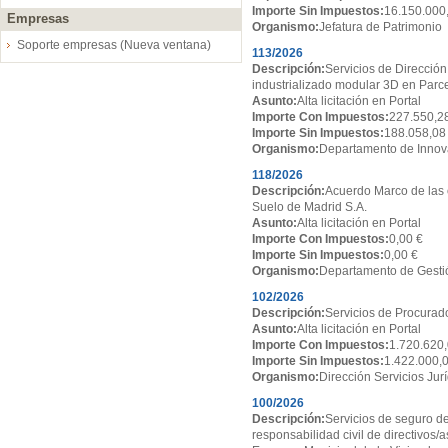
Importe Sin Impuestos:
16.150.000
Empresas
Organismo:
Jefatura de Patrimonio
Soporte empresas (Nueva ventana)
113/2026
Descripción:
Servicios de Dirección
industrializado modular 3D en Par
Asunto:
Alta licitación en Portal
Importe Con Impuestos:
227.550,2
Importe Sin Impuestos:
188.058,08
Organismo:
Departamento de Innov
118/2026
Descripción:
Acuerdo Marco de las 
Suelo de Madrid S.A.
Asunto:
Alta licitación en Portal
Importe Con Impuestos:
0,00 €
Importe Sin Impuestos:
0,00 €
Organismo:
Departamento de Gesti
102/2026
Descripción:
Servicios de Procurado
Asunto:
Alta licitación en Portal
Importe Con Impuestos:
1.720.620,
Importe Sin Impuestos:
1.422.000,
Organismo:
Dirección Servicios Jur
100/2026
Descripción:
Servicios de seguro de
responsabilidad civil de directivos/