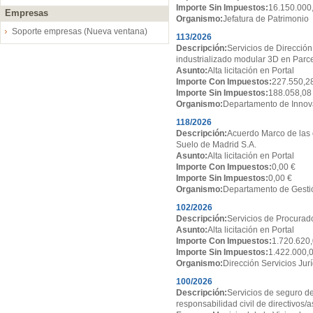
Importe Sin Impuestos:
16.150.000
Empresas
Organismo:
Jefatura de Patrimonio
Soporte empresas (Nueva ventana)
113/2026
Descripción:
Servicios de Dirección
industrializado modular 3D en Par
Asunto:
Alta licitación en Portal
Importe Con Impuestos:
227.550,2
Importe Sin Impuestos:
188.058,08
Organismo:
Departamento de Innov
118/2026
Descripción:
Acuerdo Marco de las 
Suelo de Madrid S.A.
Asunto:
Alta licitación en Portal
Importe Con Impuestos:
0,00 €
Importe Sin Impuestos:
0,00 €
Organismo:
Departamento de Gesti
102/2026
Descripción:
Servicios de Procurado
Asunto:
Alta licitación en Portal
Importe Con Impuestos:
1.720.620,
Importe Sin Impuestos:
1.422.000,
Organismo:
Dirección Servicios Jur
100/2026
Descripción:
Servicios de seguro de
responsabilidad civil de directivos/