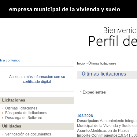
Ir a contenido
Inicio
>
Últimas licitaciones
Últimas licitaciones
Acceda a más información con su
certificado digital
Expedientes
Licitaciones
Expedientes
Últimas licitaciones
Búsqueda de licitaciones
103/2026
Descarga de Software
Descripción:
Mantenimiento integral
Municipal de la Vivienda y Suelo de
Utilidades
Asunto:
Modificación de Plazos
Verificación de documentos
Importe Con Impuestos:
19.541.50