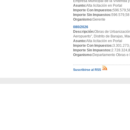
Empresa Municipal de la Vivienda y
Asunto:
Alta licitación en Portal
Importe Con Impuestos:
596.579,5
Importe Sin Impuestos:
596.579,58
Organismo:
Gerente
080/2026
Descripción:
Obras de Urbanización
Aeropuerto”, Distrito de Barajas, Ma
Asunto:
Alta licitación en Portal
Importe Con Impuestos:
3.301.273,
Importe Sin Impuestos:
2.728.324,
Organismo:
Departamento Obras e I
Suscribirse al RSS