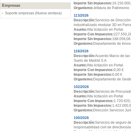
Importe Sin Impuestos:
16.150.000
Empresas
Organismo:
Jefatura de Patrimonio
Soporte empresas (Nueva ventana)
113/2026
Descripción:
Servicios de Dirección
industrializado modular 3D en Par
Asunto:
Alta licitación en Portal
Importe Con Impuestos:
227.550,2
Importe Sin Impuestos:
188.058,08
Organismo:
Departamento de Innov
118/2026
Descripción:
Acuerdo Marco de las 
Suelo de Madrid S.A.
Asunto:
Alta licitación en Portal
Importe Con Impuestos:
0,00 €
Importe Sin Impuestos:
0,00 €
Organismo:
Departamento de Gesti
102/2026
Descripción:
Servicios de Procurado
Asunto:
Alta licitación en Portal
Importe Con Impuestos:
1.720.620,
Importe Sin Impuestos:
1.422.000,
Organismo:
Dirección Servicios Jur
100/2026
Descripción:
Servicios de seguro de
responsabilidad civil de directivos/