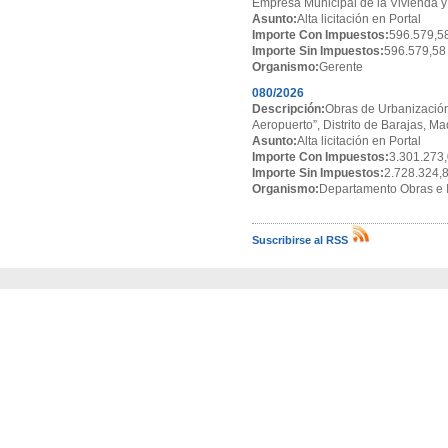
Empresa Municipal de la Vivienda y
Asunto:
Alta licitación en Portal
Importe Con Impuestos:
596.579,5
Importe Sin Impuestos:
596.579,58
Organismo:
Gerente
080/2026
Descripción:
Obras de Urbanización
Aeropuerto”, Distrito de Barajas, Ma
Asunto:
Alta licitación en Portal
Importe Con Impuestos:
3.301.273,
Importe Sin Impuestos:
2.728.324,
Organismo:
Departamento Obras e I
Suscribirse al RSS