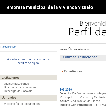
Ir a contenido
Inicio
>
Últimas licitaciones
Últimas licitaciones
Acceda a más información con su
certificado digital
Expedientes
Licitaciones
Expedientes
Últimas licitaciones
Búsqueda de licitaciones
103/2026
Descarga de Software
Descripción:
Mantenimiento integral
Municipal de la Vivienda y Suelo de
Utilidades
Asunto:
Modificación de Plazos
Verificación de documentos
Importe Con Impuestos:
19.541.50