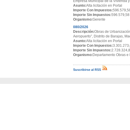
Empresa Municipal de la Vivienda y
Asunto:
Alta licitación en Portal
Importe Con Impuestos:
596.579,5
Importe Sin Impuestos:
596.579,58
Organismo:
Gerente
080/2026
Descripción:
Obras de Urbanización
Aeropuerto”, Distrito de Barajas, Ma
Asunto:
Alta licitación en Portal
Importe Con Impuestos:
3.301.273,
Importe Sin Impuestos:
2.728.324,
Organismo:
Departamento Obras e I
Suscribirse al RSS