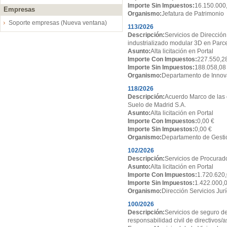
Importe Sin Impuestos:
16.150.000
Empresas
Organismo:
Jefatura de Patrimonio
Soporte empresas (Nueva ventana)
113/2026
Descripción:
Servicios de Dirección
industrializado modular 3D en Par
Asunto:
Alta licitación en Portal
Importe Con Impuestos:
227.550,2
Importe Sin Impuestos:
188.058,08
Organismo:
Departamento de Innov
118/2026
Descripción:
Acuerdo Marco de las 
Suelo de Madrid S.A.
Asunto:
Alta licitación en Portal
Importe Con Impuestos:
0,00 €
Importe Sin Impuestos:
0,00 €
Organismo:
Departamento de Gesti
102/2026
Descripción:
Servicios de Procurado
Asunto:
Alta licitación en Portal
Importe Con Impuestos:
1.720.620,
Importe Sin Impuestos:
1.422.000,
Organismo:
Dirección Servicios Jur
100/2026
Descripción:
Servicios de seguro de
responsabilidad civil de directivos/