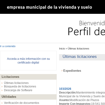
Ir a contenido
Inicio
>
Últimas licitaciones
Últimas licitaciones
Acceda a más información con su
certificado digital
Expedientes
Licitaciones
Expedientes
Últimas licitaciones
Búsqueda de licitaciones
103/2026
Descarga de Software
Descripción:
Mantenimiento integral
Municipal de la Vivienda y Suelo de
Utilidades
Asunto:
Modificación de Plazos
Verificación de documentos
Importe Con Impuestos:
19.541.50