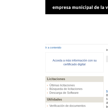
Ir a contenido
I
Acceda a más información con su
certificado digital
Licitaciones
E
Últimas licitaciones
Búsqueda de licitaciones
1
Descarga de Software
D
M
Utilidades
A
Verificación de documentos
I