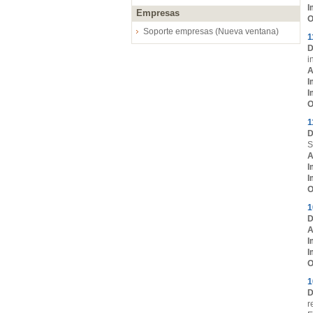
I
Empresas
O
Soporte empresas (Nueva ventana)
1
D
i
A
I
I
O
1
D
S
A
I
I
O
1
D
A
I
I
O
1
D
r