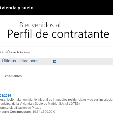
nicio
>
Últimas licitaciones
Últimas licitaciones
Expedientes
xpedientes
03/2026
escripción:
Mantenimiento integral de inmuebles residenciales y de sus instalacio
unicipal de la Vivienda y Suelo de Madrid, S.A. (2 LOTES)
sunto:
Modificación de Plazos
mporte Con Impuestos:
19.541.500,00 €