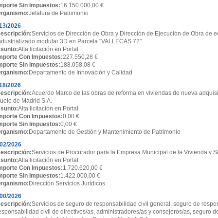
mporte Sin Impuestos:
16.150.000,00 €
rganismo:
Jefatura de Patrimonio
13/2026
escripción:
Servicios de Dirección de Obra y Dirección de Ejecución de Obra de ed
ndustrializado modular 3D en Parcela "VALLECAS 72"
sunto:
Alta licitación en Portal
mporte Con Impuestos:
227.550,28 €
mporte Sin Impuestos:
188.058,08 €
rganismo:
Departamento de Innovación y Calidad
18/2026
escripción:
Acuerdo Marco de las obras de reforma en viviendas de nueva adquisi
uelo de Madrid S.A.
sunto:
Alta licitación en Portal
mporte Con Impuestos:
0,00 €
mporte Sin Impuestos:
0,00 €
rganismo:
Departamento de Gestión y Mantenimiento de Patrimonio
02/2026
escripción:
Servicios de Procurador para la Empresa Municipal de la Vivienda y S
sunto:
Alta licitación en Portal
mporte Con Impuestos:
1.720.620,00 €
mporte Sin Impuestos:
1.422.000,00 €
rganismo:
Dirección Servicios Jurídicos
00/2026
escripción:
Servicios de seguro de responsabilidad civil general, seguro de respon
esponsabilidad civil de directivos/as, administradores/as y consejeros/as, seguro d