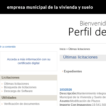
Ir a contenido
Inicio
>
Últimas licitaciones
Últimas licitaciones
Acceda a más información con su
certificado digital
Expedientes
Licitaciones
Expedientes
Últimas licitaciones
Búsqueda de licitaciones
103/2026
Descarga de Software
Descripción:
Mantenimiento integral
Municipal de la Vivienda y Suelo de
Utilidades
Asunto:
Modificación de Plazos
Verificación de documentos
Importe Con Impuestos:
19.541.50