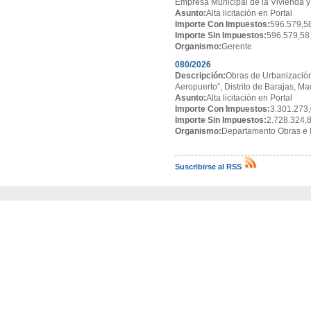
Empresa Municipal de la Vivienda y
Asunto:
Alta licitación en Portal
Importe Con Impuestos:
596.579,5
Importe Sin Impuestos:
596.579,58
Organismo:
Gerente
080/2026
Descripción:
Obras de Urbanización
Aeropuerto”, Distrito de Barajas, Ma
Asunto:
Alta licitación en Portal
Importe Con Impuestos:
3.301.273,
Importe Sin Impuestos:
2.728.324,
Organismo:
Departamento Obras e I
Suscribirse al RSS