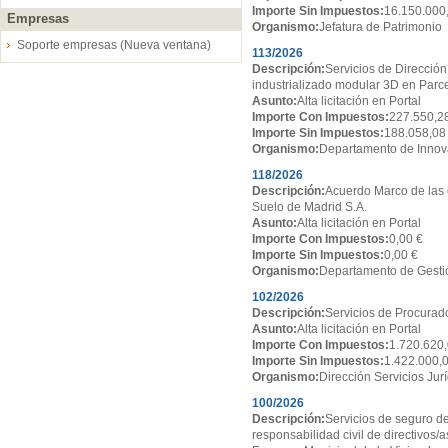
Importe Sin Impuestos:
16.150.000
Empresas
Organismo:
Jefatura de Patrimonio
Soporte empresas (Nueva ventana)
113/2026
Descripción:
Servicios de Dirección
industrializado modular 3D en Par
Asunto:
Alta licitación en Portal
Importe Con Impuestos:
227.550,2
Importe Sin Impuestos:
188.058,08
Organismo:
Departamento de Innov
118/2026
Descripción:
Acuerdo Marco de las 
Suelo de Madrid S.A.
Asunto:
Alta licitación en Portal
Importe Con Impuestos:
0,00 €
Importe Sin Impuestos:
0,00 €
Organismo:
Departamento de Gesti
102/2026
Descripción:
Servicios de Procurado
Asunto:
Alta licitación en Portal
Importe Con Impuestos:
1.720.620,
Importe Sin Impuestos:
1.422.000,
Organismo:
Dirección Servicios Jur
100/2026
Descripción:
Servicios de seguro de
responsabilidad civil de directivos/