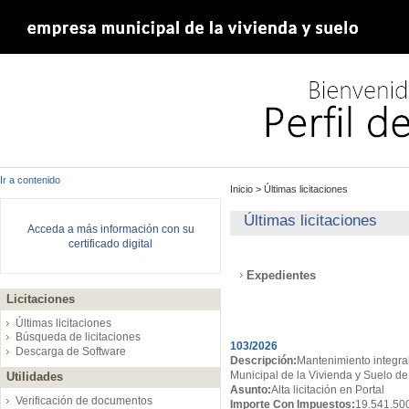
Ir a contenido
Inicio
>
Últimas licitaciones
Últimas licitaciones
Acceda a más información con su
certificado digital
Expedientes
Licitaciones
Expedientes
Últimas licitaciones
Búsqueda de licitaciones
103/2026
Descarga de Software
Descripción:
Mantenimiento integral
Municipal de la Vivienda y Suelo de
Utilidades
Asunto:
Alta licitación en Portal
Verificación de documentos
Importe Con Impuestos:
19.541.50