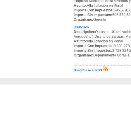
Empresa Municipal de la Vivienda y
Asunto:
Alta licitación en Portal
Importe Con Impuestos:
596.579,5
Importe Sin Impuestos:
596.579,58
Organismo:
Gerente
080/2026
Descripción:
Obras de Urbanización
Aeropuerto”, Distrito de Barajas, Ma
Asunto:
Alta licitación en Portal
Importe Con Impuestos:
3.301.273,
Importe Sin Impuestos:
2.728.324,
Organismo:
Departamento Obras e I
Suscribirse al RSS