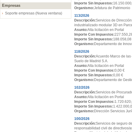
Importe Sin Impuestos:
16.150.000
Empresas
Organismo:
Jefatura de Patrimonio
Soporte empresas (Nueva ventana)
113/2026
Descripción:
Servicios de Dirección
industrializado modular 3D en Par
Asunto:
Alta licitación en Portal
Importe Con Impuestos:
227.550,2
Importe Sin Impuestos:
188.058,08
Organismo:
Departamento de Innov
118/2026
Descripción:
Acuerdo Marco de las 
Suelo de Madrid S.A.
Asunto:
Alta licitación en Portal
Importe Con Impuestos:
0,00 €
Importe Sin Impuestos:
0,00 €
Organismo:
Departamento de Gesti
102/2026
Descripción:
Servicios de Procurado
Asunto:
Alta licitación en Portal
Importe Con Impuestos:
1.720.620,
Importe Sin Impuestos:
1.422.000,
Organismo:
Dirección Servicios Jur
100/2026
Descripción:
Servicios de seguro de
responsabilidad civil de directivos/