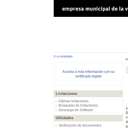
Ir a contenido
I
Acceda a más información con su
certificado digital
Licitaciones
E
Últimas licitaciones
Búsqueda de licitaciones
1
Descarga de Software
D
M
Utilidades
A
Verificación de documentos
I