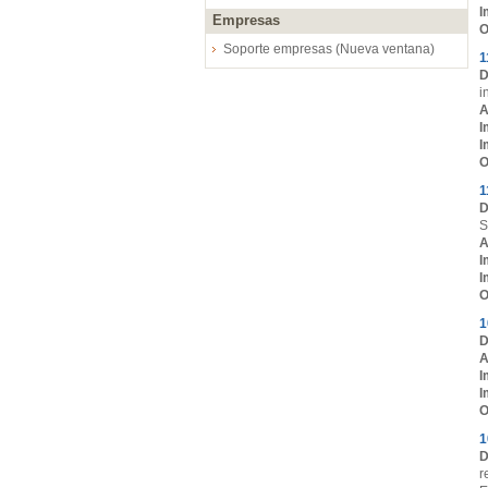
I
Empresas
O
Soporte empresas (Nueva ventana)
1
D
i
A
I
I
O
1
D
S
A
I
I
O
1
D
A
I
I
O
1
D
r