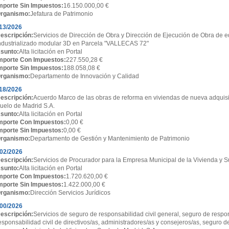
mporte Sin Impuestos:
16.150.000,00 €
rganismo:
Jefatura de Patrimonio
13/2026
escripción:
Servicios de Dirección de Obra y Dirección de Ejecución de Obra de ed
ndustrializado modular 3D en Parcela "VALLECAS 72"
sunto:
Alta licitación en Portal
mporte Con Impuestos:
227.550,28 €
mporte Sin Impuestos:
188.058,08 €
rganismo:
Departamento de Innovación y Calidad
18/2026
escripción:
Acuerdo Marco de las obras de reforma en viviendas de nueva adquisi
uelo de Madrid S.A.
sunto:
Alta licitación en Portal
mporte Con Impuestos:
0,00 €
mporte Sin Impuestos:
0,00 €
rganismo:
Departamento de Gestión y Mantenimiento de Patrimonio
02/2026
escripción:
Servicios de Procurador para la Empresa Municipal de la Vivienda y S
sunto:
Alta licitación en Portal
mporte Con Impuestos:
1.720.620,00 €
mporte Sin Impuestos:
1.422.000,00 €
rganismo:
Dirección Servicios Jurídicos
00/2026
escripción:
Servicios de seguro de responsabilidad civil general, seguro de respon
esponsabilidad civil de directivos/as, administradores/as y consejeros/as, seguro d