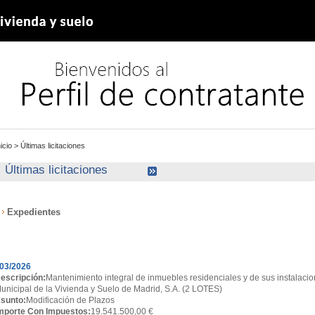
nicio
>
Últimas licitaciones
Últimas licitaciones
Expedientes
xpedientes
03/2026
escripción:
Mantenimiento integral de inmuebles residenciales y de sus instalacio
unicipal de la Vivienda y Suelo de Madrid, S.A. (2 LOTES)
sunto:
Modificación de Plazos
mporte Con Impuestos:
19.541.500,00 €