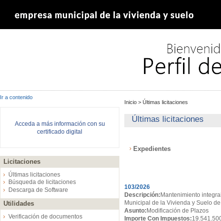
Ir a contenido
Inicio
>
Últimas licitaciones
Últimas licitaciones
Acceda a más información con su
certificado digital
Expedientes
Licitaciones
Expedientes
Últimas licitaciones
Búsqueda de licitaciones
103/2026
Descarga de Software
Descripción:
Mantenimiento integral
Municipal de la Vivienda y Suelo de
Utilidades
Asunto:
Modificación de Plazos
Verificación de documentos
Importe Con Impuestos:
19.541.50