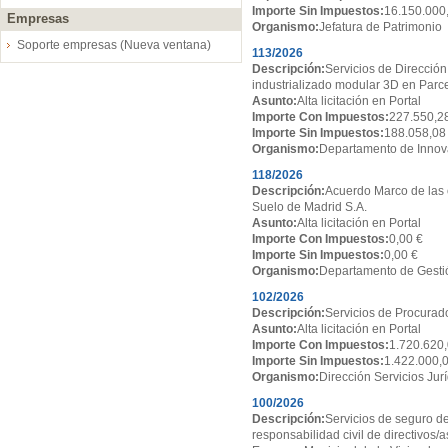
Importe Sin Impuestos:
16.150.000
Empresas
Organismo:
Jefatura de Patrimonio
Soporte empresas (Nueva ventana)
113/2026
Descripción:
Servicios de Dirección
industrializado modular 3D en Par
Asunto:
Alta licitación en Portal
Importe Con Impuestos:
227.550,2
Importe Sin Impuestos:
188.058,08
Organismo:
Departamento de Innov
118/2026
Descripción:
Acuerdo Marco de las 
Suelo de Madrid S.A.
Asunto:
Alta licitación en Portal
Importe Con Impuestos:
0,00 €
Importe Sin Impuestos:
0,00 €
Organismo:
Departamento de Gesti
102/2026
Descripción:
Servicios de Procurado
Asunto:
Alta licitación en Portal
Importe Con Impuestos:
1.720.620,
Importe Sin Impuestos:
1.422.000,
Organismo:
Dirección Servicios Jur
100/2026
Descripción:
Servicios de seguro de
responsabilidad civil de directivos/