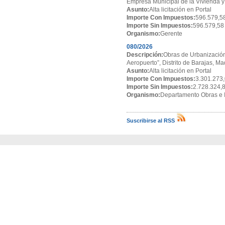
Empresa Municipal de la Vivienda y
Asunto:
Alta licitación en Portal
Importe Con Impuestos:
596.579,5
Importe Sin Impuestos:
596.579,58
Organismo:
Gerente
080/2026
Descripción:
Obras de Urbanización
Aeropuerto”, Distrito de Barajas, Ma
Asunto:
Alta licitación en Portal
Importe Con Impuestos:
3.301.273,
Importe Sin Impuestos:
2.728.324,
Organismo:
Departamento Obras e I
Suscribirse al RSS