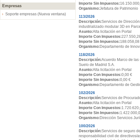
Importe Sin Impuestos:
16.150.000
Empresas
Organismo:
Jefatura de Patrimonio
Soporte empresas (Nueva ventana)
113/2026
Descripción:
Servicios de Dirección
industrializado modular 3D en Par
Asunto:
Alta licitación en Portal
Importe Con Impuestos:
227.550,2
Importe Sin Impuestos:
188.058,08
Organismo:
Departamento de Innov
118/2026
Descripción:
Acuerdo Marco de las 
Suelo de Madrid S.A.
Asunto:
Alta licitación en Portal
Importe Con Impuestos:
0,00 €
Importe Sin Impuestos:
0,00 €
Organismo:
Departamento de Gesti
102/2026
Descripción:
Servicios de Procurado
Asunto:
Alta licitación en Portal
Importe Con Impuestos:
1.720.620,
Importe Sin Impuestos:
1.422.000,
Organismo:
Dirección Servicios Jur
100/2026
Descripción:
Servicios de seguro de
responsabilidad civil de directivos/