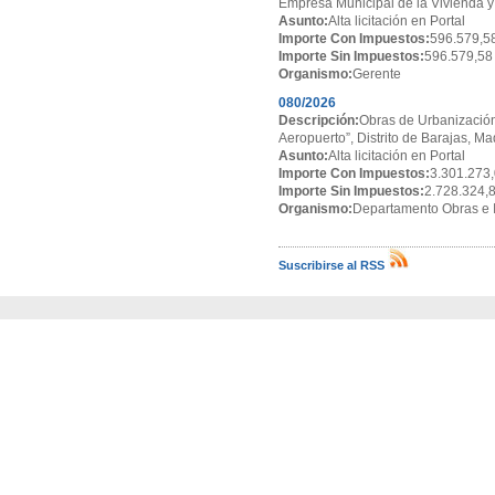
Empresa Municipal de la Vivienda y
Asunto:
Alta licitación en Portal
Importe Con Impuestos:
596.579,5
Importe Sin Impuestos:
596.579,58
Organismo:
Gerente
080/2026
Descripción:
Obras de Urbanización
Aeropuerto”, Distrito de Barajas, Ma
Asunto:
Alta licitación en Portal
Importe Con Impuestos:
3.301.273,
Importe Sin Impuestos:
2.728.324,
Organismo:
Departamento Obras e I
Suscribirse al RSS