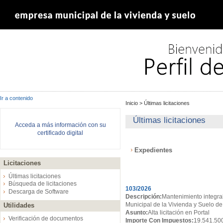
Ir a contenido
Inicio
>
Últimas licitaciones
Últimas licitaciones
Acceda a más información con su
certificado digital
Expedientes
Licitaciones
Expedientes
Últimas licitaciones
Búsqueda de licitaciones
103/2026
Descarga de Software
Descripción:
Mantenimiento integral
Municipal de la Vivienda y Suelo de
Utilidades
Asunto:
Alta licitación en Portal
Verificación de documentos
Importe Con Impuestos:
19.541.50