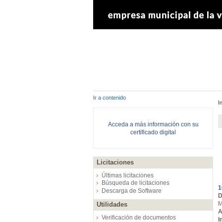
Ir a contenido
I
Acceda a más información con su
certificado digital
Licitaciones
E
Últimas licitaciones
Búsqueda de licitaciones
1
Descarga de Software
D
M
Utilidades
A
Verificación de documentos
I