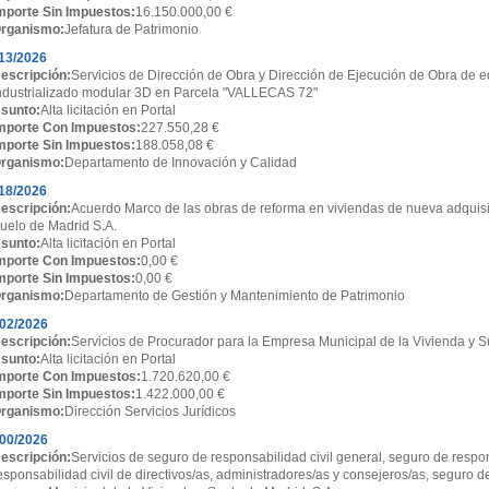
mporte Sin Impuestos:
16.150.000,00 €
rganismo:
Jefatura de Patrimonio
13/2026
escripción:
Servicios de Dirección de Obra y Dirección de Ejecución de Obra de ed
ndustrializado modular 3D en Parcela "VALLECAS 72"
sunto:
Alta licitación en Portal
mporte Con Impuestos:
227.550,28 €
mporte Sin Impuestos:
188.058,08 €
rganismo:
Departamento de Innovación y Calidad
18/2026
escripción:
Acuerdo Marco de las obras de reforma en viviendas de nueva adquisi
uelo de Madrid S.A.
sunto:
Alta licitación en Portal
mporte Con Impuestos:
0,00 €
mporte Sin Impuestos:
0,00 €
rganismo:
Departamento de Gestión y Mantenimiento de Patrimonio
02/2026
escripción:
Servicios de Procurador para la Empresa Municipal de la Vivienda y S
sunto:
Alta licitación en Portal
mporte Con Impuestos:
1.720.620,00 €
mporte Sin Impuestos:
1.422.000,00 €
rganismo:
Dirección Servicios Jurídicos
00/2026
escripción:
Servicios de seguro de responsabilidad civil general, seguro de respon
esponsabilidad civil de directivos/as, administradores/as y consejeros/as, seguro d