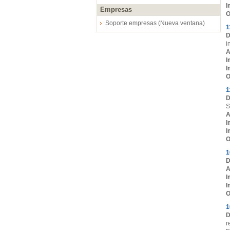
I
Empresas
O
Soporte empresas (Nueva ventana)
1
D
i
A
I
I
O
1
D
S
A
I
I
O
1
D
A
I
I
O
1
D
r