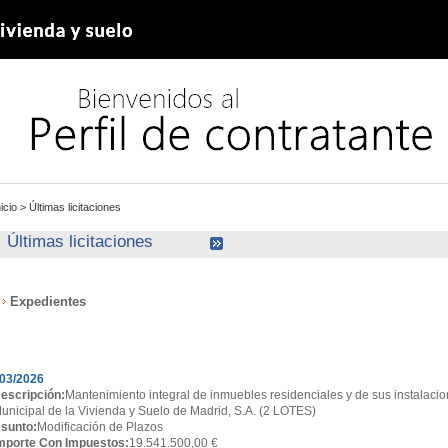
nicio
>
Últimas licitaciones
Últimas licitaciones
Expedientes
xpedientes
03/2026
escripción:
Mantenimiento integral de inmuebles residenciales y de sus instalacio
unicipal de la Vivienda y Suelo de Madrid, S.A. (2 LOTES)
sunto:
Modificación de Plazos
mporte Con Impuestos:
19.541.500,00 €