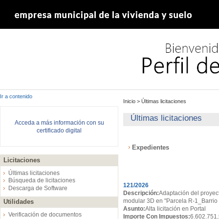
Ir a contenido
Inicio
>
Últimas licitaciones
Últimas licitaciones
Acceda a más información con su
certificado digital
Expedientes
Licitaciones
Expedientes
Últimas licitaciones
Búsqueda de licitaciones
121/2026
Descarga de Software
Descripción:
Adaptación del proyect
modular 3D en "Parcela R-1_Barrio d
Utilidades
Asunto:
Alta licitación en Portal
Verificación de documentos
Importe Con Impuestos:
6.602.751,