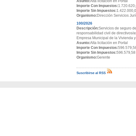
Asunto:
Alta licitación en Portal
Importe Con Impuestos:
1.720.620,
Importe Sin Impuestos:
1.422.000,
Organismo:
Dirección Servicios Jur
100/2026
Descripción:
Servicios de seguro de
responsabilidad civil de directivos/
Empresa Municipal de la Vivienda y
Asunto:
Alta licitación en Portal
Importe Con Impuestos:
596.579,5
Importe Sin Impuestos:
596.579,58
Organismo:
Gerente
Suscribirse al RSS