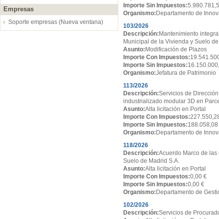
Importe Sin Impuestos:
5.980.781,
Empresas
Organismo:
Departamento de Innov
Soporte empresas (Nueva ventana)
103/2026
Descripción:
Mantenimiento integral
Municipal de la Vivienda y Suelo de
Asunto:
Modificación de Plazos
Importe Con Impuestos:
19.541.50
Importe Sin Impuestos:
16.150.000
Organismo:
Jefatura de Patrimonio
113/2026
Descripción:
Servicios de Dirección
industrializado modular 3D en Par
Asunto:
Alta licitación en Portal
Importe Con Impuestos:
227.550,2
Importe Sin Impuestos:
188.058,08
Organismo:
Departamento de Innov
118/2026
Descripción:
Acuerdo Marco de las 
Suelo de Madrid S.A.
Asunto:
Alta licitación en Portal
Importe Con Impuestos:
0,00 €
Importe Sin Impuestos:
0,00 €
Organismo:
Departamento de Gesti
102/2026
Descripción:
Servicios de Procurado