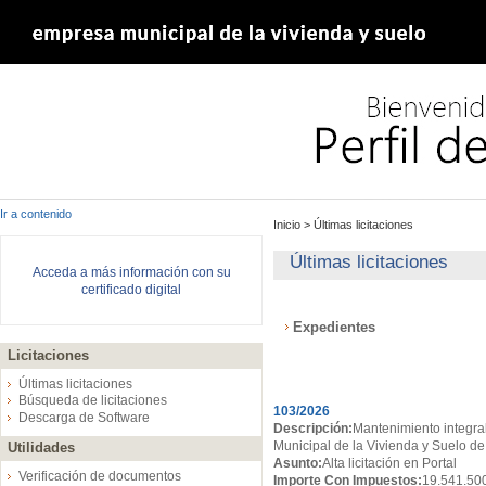
Ir a contenido
Inicio
>
Últimas licitaciones
Últimas licitaciones
Acceda a más información con su
certificado digital
Expedientes
Licitaciones
Expedientes
Últimas licitaciones
Búsqueda de licitaciones
103/2026
Descarga de Software
Descripción:
Mantenimiento integral
Municipal de la Vivienda y Suelo de
Utilidades
Asunto:
Alta licitación en Portal
Verificación de documentos
Importe Con Impuestos:
19.541.50