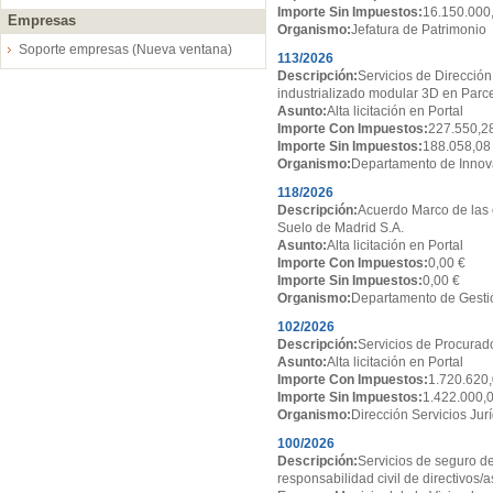
Importe Sin Impuestos:
16.150.000
Empresas
Organismo:
Jefatura de Patrimonio
Soporte empresas (Nueva ventana)
113/2026
Descripción:
Servicios de Dirección
industrializado modular 3D en Par
Asunto:
Alta licitación en Portal
Importe Con Impuestos:
227.550,2
Importe Sin Impuestos:
188.058,08
Organismo:
Departamento de Innov
118/2026
Descripción:
Acuerdo Marco de las 
Suelo de Madrid S.A.
Asunto:
Alta licitación en Portal
Importe Con Impuestos:
0,00 €
Importe Sin Impuestos:
0,00 €
Organismo:
Departamento de Gesti
102/2026
Descripción:
Servicios de Procurado
Asunto:
Alta licitación en Portal
Importe Con Impuestos:
1.720.620,
Importe Sin Impuestos:
1.422.000,
Organismo:
Dirección Servicios Jur
100/2026
Descripción:
Servicios de seguro de
responsabilidad civil de directivos/