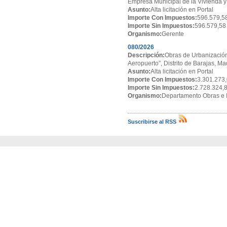
Empresa Municipal de la Vivienda y
Asunto:
Alta licitación en Portal
Importe Con Impuestos:
596.579,5
Importe Sin Impuestos:
596.579,58
Organismo:
Gerente
080/2026
Descripción:
Obras de Urbanización
Aeropuerto”, Distrito de Barajas, Ma
Asunto:
Alta licitación en Portal
Importe Con Impuestos:
3.301.273,
Importe Sin Impuestos:
2.728.324,
Organismo:
Departamento Obras e I
Suscribirse al RSS