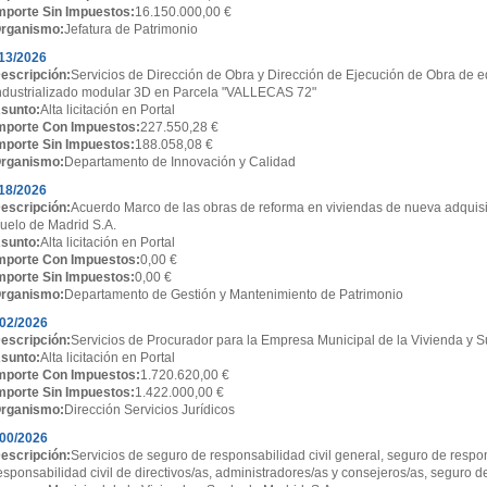
mporte Sin Impuestos:
16.150.000,00 €
rganismo:
Jefatura de Patrimonio
13/2026
escripción:
Servicios de Dirección de Obra y Dirección de Ejecución de Obra de ed
ndustrializado modular 3D en Parcela "VALLECAS 72"
sunto:
Alta licitación en Portal
mporte Con Impuestos:
227.550,28 €
mporte Sin Impuestos:
188.058,08 €
rganismo:
Departamento de Innovación y Calidad
18/2026
escripción:
Acuerdo Marco de las obras de reforma en viviendas de nueva adquisi
uelo de Madrid S.A.
sunto:
Alta licitación en Portal
mporte Con Impuestos:
0,00 €
mporte Sin Impuestos:
0,00 €
rganismo:
Departamento de Gestión y Mantenimiento de Patrimonio
02/2026
escripción:
Servicios de Procurador para la Empresa Municipal de la Vivienda y S
sunto:
Alta licitación en Portal
mporte Con Impuestos:
1.720.620,00 €
mporte Sin Impuestos:
1.422.000,00 €
rganismo:
Dirección Servicios Jurídicos
00/2026
escripción:
Servicios de seguro de responsabilidad civil general, seguro de respon
esponsabilidad civil de directivos/as, administradores/as y consejeros/as, seguro d