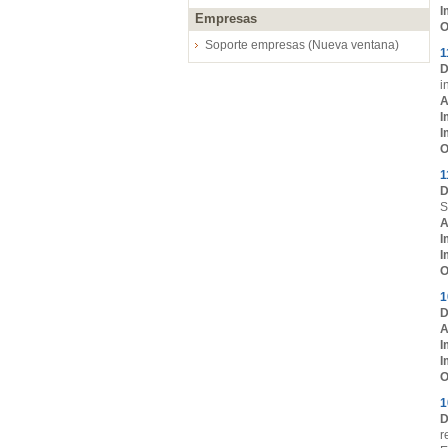
I
Empresas
O
Soporte empresas (Nueva ventana)
1
D
i
A
I
I
O
1
D
S
A
I
I
O
1
D
A
I
I
O
1
D
r