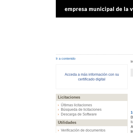
Ir a contenido
I
Acceda a más información con su
certificado digital
Licitaciones
E
Últimas licitaciones
Búsqueda de licitaciones
1
Descarga de Software
D
M
Utilidades
A
Verificación de documentos
I