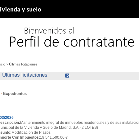
nicio
>
Últimas licitaciones
Últimas licitaciones
Expedientes
xpedientes
03/2026
escripción:
Mantenimiento integral de inmuebles residenciales y de sus instalacio
unicipal de la Vivienda y Suelo de Madrid, S.A. (2 LOTES)
sunto:
Modificación de Plazos
mporte Con Impuestos:
19.541.500,00 €