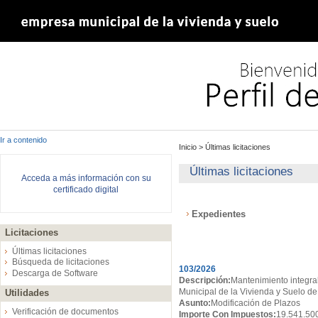
Ir a contenido
Inicio
>
Últimas licitaciones
Últimas licitaciones
Acceda a más información con su
certificado digital
Expedientes
Licitaciones
Expedientes
Últimas licitaciones
Búsqueda de licitaciones
103/2026
Descarga de Software
Descripción:
Mantenimiento integral
Municipal de la Vivienda y Suelo de
Utilidades
Asunto:
Modificación de Plazos
Verificación de documentos
Importe Con Impuestos:
19.541.50