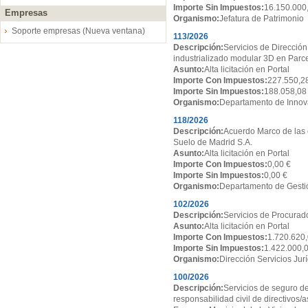
Importe Sin Impuestos:
16.150.000
Empresas
Organismo:
Jefatura de Patrimonio
Soporte empresas (Nueva ventana)
113/2026
Descripción:
Servicios de Dirección
industrializado modular 3D en Par
Asunto:
Alta licitación en Portal
Importe Con Impuestos:
227.550,2
Importe Sin Impuestos:
188.058,08
Organismo:
Departamento de Innov
118/2026
Descripción:
Acuerdo Marco de las 
Suelo de Madrid S.A.
Asunto:
Alta licitación en Portal
Importe Con Impuestos:
0,00 €
Importe Sin Impuestos:
0,00 €
Organismo:
Departamento de Gesti
102/2026
Descripción:
Servicios de Procurado
Asunto:
Alta licitación en Portal
Importe Con Impuestos:
1.720.620,
Importe Sin Impuestos:
1.422.000,
Organismo:
Dirección Servicios Jur
100/2026
Descripción:
Servicios de seguro de
responsabilidad civil de directivos/