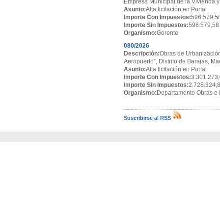
Empresa Municipal de la Vivienda y
Asunto:
Alta licitación en Portal
Importe Con Impuestos:
596.579,5
Importe Sin Impuestos:
596.579,58
Organismo:
Gerente
080/2026
Descripción:
Obras de Urbanización
Aeropuerto”, Distrito de Barajas, Ma
Asunto:
Alta licitación en Portal
Importe Con Impuestos:
3.301.273,
Importe Sin Impuestos:
2.728.324,
Organismo:
Departamento Obras e I
Suscribirse al RSS