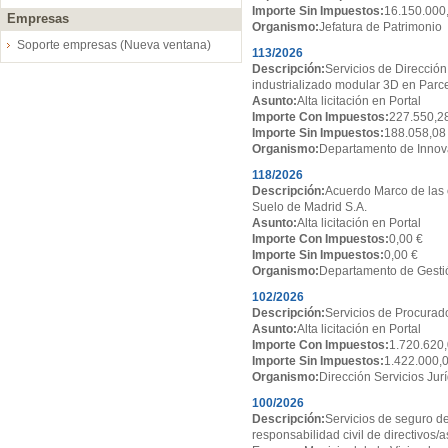
Importe Sin Impuestos:
16.150.000
Empresas
Organismo:
Jefatura de Patrimonio
Soporte empresas (Nueva ventana)
113/2026
Descripción:
Servicios de Dirección
industrializado modular 3D en Par
Asunto:
Alta licitación en Portal
Importe Con Impuestos:
227.550,2
Importe Sin Impuestos:
188.058,08
Organismo:
Departamento de Innov
118/2026
Descripción:
Acuerdo Marco de las 
Suelo de Madrid S.A.
Asunto:
Alta licitación en Portal
Importe Con Impuestos:
0,00 €
Importe Sin Impuestos:
0,00 €
Organismo:
Departamento de Gesti
102/2026
Descripción:
Servicios de Procurado
Asunto:
Alta licitación en Portal
Importe Con Impuestos:
1.720.620,
Importe Sin Impuestos:
1.422.000,
Organismo:
Dirección Servicios Jur
100/2026
Descripción:
Servicios de seguro de
responsabilidad civil de directivos/