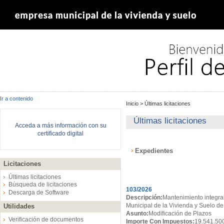
Ir a contenido
Inicio
>
Últimas licitaciones
Últimas licitaciones
Acceda a más información con su
certificado digital
Expedientes
Licitaciones
Expedientes
Últimas licitaciones
Búsqueda de licitaciones
103/2026
Descarga de Software
Descripción:
Mantenimiento integral
Municipal de la Vivienda y Suelo de
Utilidades
Asunto:
Modificación de Plazos
Verificación de documentos
Importe Con Impuestos:
19.541.50