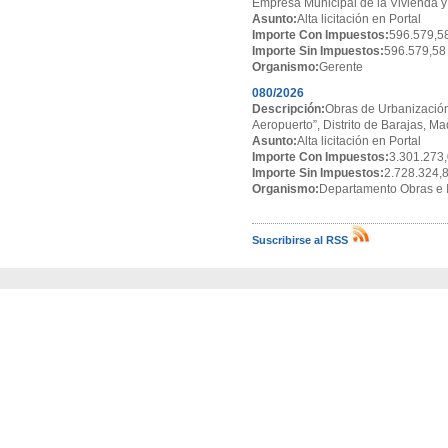
Empresa Municipal de la Vivienda y
Asunto:
Alta licitación en Portal
Importe Con Impuestos:
596.579,5
Importe Sin Impuestos:
596.579,58
Organismo:
Gerente
080/2026
Descripción:
Obras de Urbanización
Aeropuerto”, Distrito de Barajas, Ma
Asunto:
Alta licitación en Portal
Importe Con Impuestos:
3.301.273,
Importe Sin Impuestos:
2.728.324,
Organismo:
Departamento Obras e I
Suscribirse al RSS