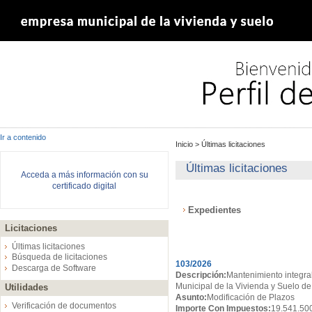
Ir a contenido
Inicio
>
Últimas licitaciones
Últimas licitaciones
Acceda a más información con su
certificado digital
Expedientes
Licitaciones
Expedientes
Últimas licitaciones
Búsqueda de licitaciones
103/2026
Descarga de Software
Descripción:
Mantenimiento integral
Municipal de la Vivienda y Suelo de
Utilidades
Asunto:
Modificación de Plazos
Verificación de documentos
Importe Con Impuestos:
19.541.50