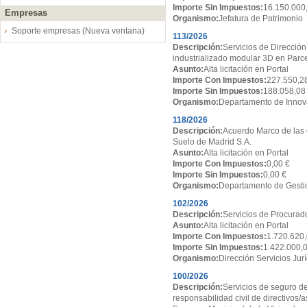
Importe Sin Impuestos:
16.150.000
Empresas
Organismo:
Jefatura de Patrimonio
Soporte empresas (Nueva ventana)
113/2026
Descripción:
Servicios de Dirección
industrializado modular 3D en Par
Asunto:
Alta licitación en Portal
Importe Con Impuestos:
227.550,2
Importe Sin Impuestos:
188.058,08
Organismo:
Departamento de Innov
118/2026
Descripción:
Acuerdo Marco de las 
Suelo de Madrid S.A.
Asunto:
Alta licitación en Portal
Importe Con Impuestos:
0,00 €
Importe Sin Impuestos:
0,00 €
Organismo:
Departamento de Gesti
102/2026
Descripción:
Servicios de Procurado
Asunto:
Alta licitación en Portal
Importe Con Impuestos:
1.720.620,
Importe Sin Impuestos:
1.422.000,
Organismo:
Dirección Servicios Jur
100/2026
Descripción:
Servicios de seguro de
responsabilidad civil de directivos/