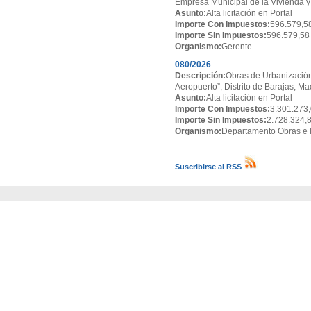
Empresa Municipal de la Vivienda y
Asunto:
Alta licitación en Portal
Importe Con Impuestos:
596.579,5
Importe Sin Impuestos:
596.579,58
Organismo:
Gerente
080/2026
Descripción:
Obras de Urbanización
Aeropuerto”, Distrito de Barajas, Ma
Asunto:
Alta licitación en Portal
Importe Con Impuestos:
3.301.273,
Importe Sin Impuestos:
2.728.324,
Organismo:
Departamento Obras e I
Suscribirse al RSS