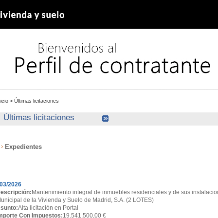
nicio
>
Últimas licitaciones
Últimas licitaciones
Expedientes
xpedientes
03/2026
escripción:
Mantenimiento integral de inmuebles residenciales y de sus instalacio
unicipal de la Vivienda y Suelo de Madrid, S.A. (2 LOTES)
sunto:
Alta licitación en Portal
mporte Con Impuestos:
19.541.500,00 €