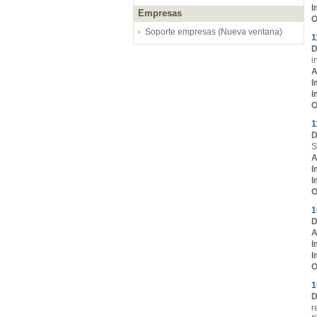
I
Empresas
O
Soporte empresas (Nueva ventana)
1
D
i
A
I
I
O
1
D
S
A
I
I
O
1
D
A
I
I
O
1
D
r