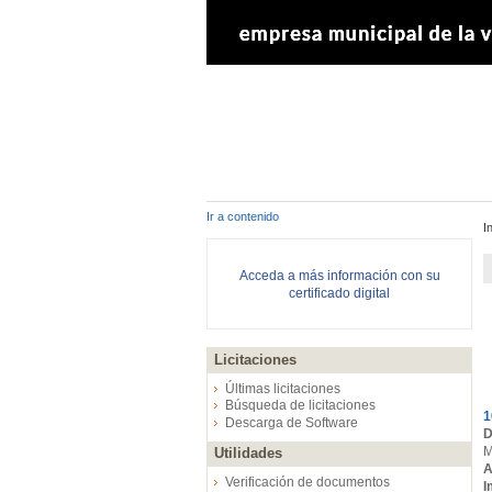
Ir a contenido
I
Acceda a más información con su
certificado digital
Licitaciones
E
Últimas licitaciones
Búsqueda de licitaciones
1
Descarga de Software
D
M
Utilidades
A
Verificación de documentos
I