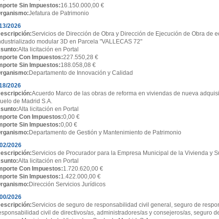
mporte Sin Impuestos:
16.150.000,00 €
rganismo:
Jefatura de Patrimonio
13/2026
escripción:
Servicios de Dirección de Obra y Dirección de Ejecución de Obra de ed
ndustrializado modular 3D en Parcela "VALLECAS 72"
sunto:
Alta licitación en Portal
mporte Con Impuestos:
227.550,28 €
mporte Sin Impuestos:
188.058,08 €
rganismo:
Departamento de Innovación y Calidad
18/2026
escripción:
Acuerdo Marco de las obras de reforma en viviendas de nueva adquisi
uelo de Madrid S.A.
sunto:
Alta licitación en Portal
mporte Con Impuestos:
0,00 €
mporte Sin Impuestos:
0,00 €
rganismo:
Departamento de Gestión y Mantenimiento de Patrimonio
02/2026
escripción:
Servicios de Procurador para la Empresa Municipal de la Vivienda y S
sunto:
Alta licitación en Portal
mporte Con Impuestos:
1.720.620,00 €
mporte Sin Impuestos:
1.422.000,00 €
rganismo:
Dirección Servicios Jurídicos
00/2026
escripción:
Servicios de seguro de responsabilidad civil general, seguro de respon
esponsabilidad civil de directivos/as, administradores/as y consejeros/as, seguro d