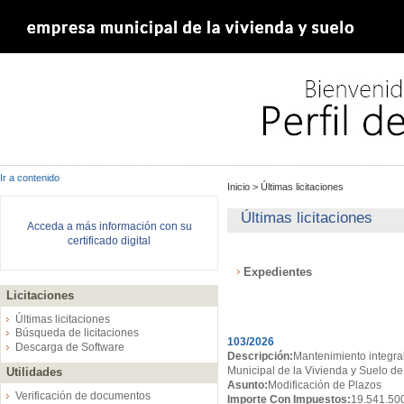
Ir a contenido
Inicio
>
Últimas licitaciones
Últimas licitaciones
Acceda a más información con su
certificado digital
Expedientes
Licitaciones
Expedientes
Últimas licitaciones
Búsqueda de licitaciones
103/2026
Descarga de Software
Descripción:
Mantenimiento integral
Municipal de la Vivienda y Suelo de
Utilidades
Asunto:
Modificación de Plazos
Verificación de documentos
Importe Con Impuestos:
19.541.50