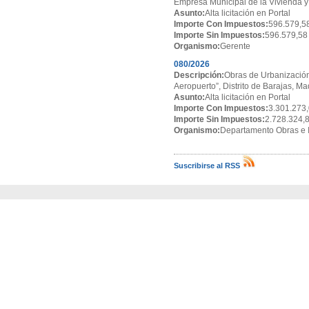
Empresa Municipal de la Vivienda y
Asunto:
Alta licitación en Portal
Importe Con Impuestos:
596.579,5
Importe Sin Impuestos:
596.579,58
Organismo:
Gerente
080/2026
Descripción:
Obras de Urbanización
Aeropuerto”, Distrito de Barajas, Ma
Asunto:
Alta licitación en Portal
Importe Con Impuestos:
3.301.273,
Importe Sin Impuestos:
2.728.324,
Organismo:
Departamento Obras e I
Suscribirse al RSS