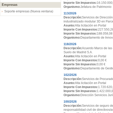
Importe Sin Impuestos:
16.150.000
Empresas
Organismo:
Jefatura de Patrimonio
Soporte empresas (Nueva ventana)
113/2026
Descripción:
Servicios de Dirección
industrializado modular 3D en Par
Asunto:
Alta licitación en Portal
Importe Con Impuestos:
227.550,2
Importe Sin Impuestos:
188.058,08
Organismo:
Departamento de Innov
118/2026
Descripción:
Acuerdo Marco de las 
Suelo de Madrid S.A.
Asunto:
Alta licitación en Portal
Importe Con Impuestos:
0,00 €
Importe Sin Impuestos:
0,00 €
Organismo:
Departamento de Gesti
102/2026
Descripción:
Servicios de Procurado
Asunto:
Alta licitación en Portal
Importe Con Impuestos:
1.720.620,
Importe Sin Impuestos:
1.422.000,
Organismo:
Dirección Servicios Jur
100/2026
Descripción:
Servicios de seguro de
responsabilidad civil de directivos/