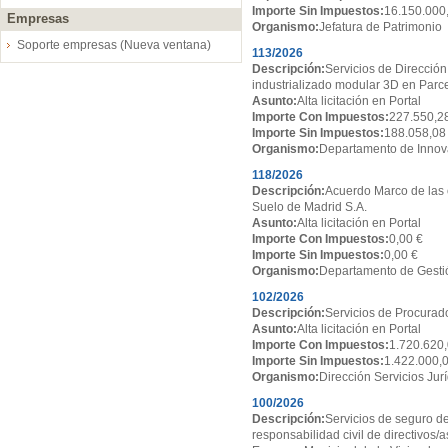
Importe Sin Impuestos:
16.150.000
Empresas
Organismo:
Jefatura de Patrimonio
Soporte empresas (Nueva ventana)
113/2026
Descripción:
Servicios de Dirección
industrializado modular 3D en Par
Asunto:
Alta licitación en Portal
Importe Con Impuestos:
227.550,2
Importe Sin Impuestos:
188.058,08
Organismo:
Departamento de Innov
118/2026
Descripción:
Acuerdo Marco de las 
Suelo de Madrid S.A.
Asunto:
Alta licitación en Portal
Importe Con Impuestos:
0,00 €
Importe Sin Impuestos:
0,00 €
Organismo:
Departamento de Gesti
102/2026
Descripción:
Servicios de Procurado
Asunto:
Alta licitación en Portal
Importe Con Impuestos:
1.720.620,
Importe Sin Impuestos:
1.422.000,
Organismo:
Dirección Servicios Jur
100/2026
Descripción:
Servicios de seguro de
responsabilidad civil de directivos/