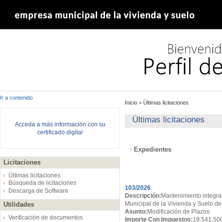
Ir a contenido
Inicio
>
Últimas licitaciones
Últimas licitaciones
Acceda a más información con su
certificado digital
Expedientes
Licitaciones
Expedientes
Últimas licitaciones
Búsqueda de licitaciones
103/2026
Descarga de Software
Descripción:
Mantenimiento integral
Municipal de la Vivienda y Suelo de
Utilidades
Asunto:
Modificación de Plazos
Verificación de documentos
Importe Con Impuestos:
19.541.50