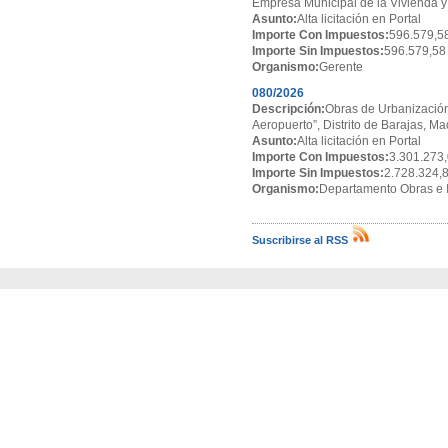
Empresa Municipal de la Vivienda y
Asunto:
Alta licitación en Portal
Importe Con Impuestos:
596.579,5
Importe Sin Impuestos:
596.579,58
Organismo:
Gerente
080/2026
Descripción:
Obras de Urbanización
Aeropuerto”, Distrito de Barajas, Ma
Asunto:
Alta licitación en Portal
Importe Con Impuestos:
3.301.273,
Importe Sin Impuestos:
2.728.324,
Organismo:
Departamento Obras e I
Suscribirse al RSS