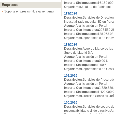
Importe Sin Impuestos:
16.150.000
Empresas
Organismo:
Jefatura de Patrimonio
Soporte empresas (Nueva ventana)
113/2026
Descripción:
Servicios de Dirección
industrializado modular 3D en Par
Asunto:
Alta licitación en Portal
Importe Con Impuestos:
227.550,2
Importe Sin Impuestos:
188.058,08
Organismo:
Departamento de Innov
118/2026
Descripción:
Acuerdo Marco de las 
Suelo de Madrid S.A.
Asunto:
Alta licitación en Portal
Importe Con Impuestos:
0,00 €
Importe Sin Impuestos:
0,00 €
Organismo:
Departamento de Gesti
102/2026
Descripción:
Servicios de Procurado
Asunto:
Alta licitación en Portal
Importe Con Impuestos:
1.720.620,
Importe Sin Impuestos:
1.422.000,
Organismo:
Dirección Servicios Jur
100/2026
Descripción:
Servicios de seguro de
responsabilidad civil de directivos/