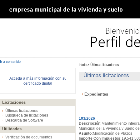
Ir a contenido
Inicio
>
Últimas licitaciones
Últimas licitaciones
Acceda a más información con su
certificado digital
Expedientes
Licitaciones
Expedientes
Últimas licitaciones
Búsqueda de licitaciones
103/2026
Descarga de Software
Descripción:
Mantenimiento integral
Municipal de la Vivienda y Suelo de
Utilidades
Asunto:
Modificación de Plazos
Verificación de documentos
Importe Con Impuestos:
19.541.50