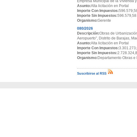
Empresa Municipal de la Vivienda y
Asunto:
Alta licitación en Portal
Importe Con Impuestos:
596.579,5
Importe Sin Impuestos:
596.579,58
Organismo:
Gerente
080/2026
Descripción:
Obras de Urbanización
Aeropuerto”, Distrito de Barajas, Ma
Asunto:
Alta licitación en Portal
Importe Con Impuestos:
3.301.273,
Importe Sin Impuestos:
2.728.324,
Organismo:
Departamento Obras e I
Suscribirse al RSS