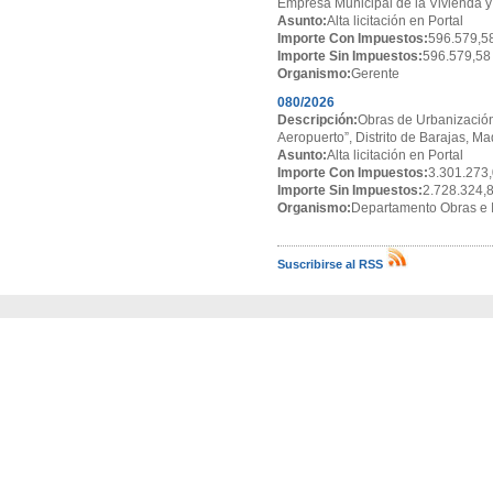
Empresa Municipal de la Vivienda y
Asunto:
Alta licitación en Portal
Importe Con Impuestos:
596.579,5
Importe Sin Impuestos:
596.579,58
Organismo:
Gerente
080/2026
Descripción:
Obras de Urbanización
Aeropuerto”, Distrito de Barajas, Ma
Asunto:
Alta licitación en Portal
Importe Con Impuestos:
3.301.273,
Importe Sin Impuestos:
2.728.324,
Organismo:
Departamento Obras e I
Suscribirse al RSS