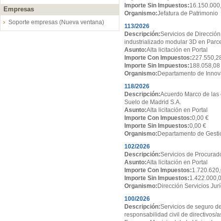
Importe Sin Impuestos:
16.150.000
Empresas
Organismo:
Jefatura de Patrimonio
Soporte empresas (Nueva ventana)
113/2026
Descripción:
Servicios de Dirección
industrializado modular 3D en Par
Asunto:
Alta licitación en Portal
Importe Con Impuestos:
227.550,2
Importe Sin Impuestos:
188.058,08
Organismo:
Departamento de Innov
118/2026
Descripción:
Acuerdo Marco de las 
Suelo de Madrid S.A.
Asunto:
Alta licitación en Portal
Importe Con Impuestos:
0,00 €
Importe Sin Impuestos:
0,00 €
Organismo:
Departamento de Gesti
102/2026
Descripción:
Servicios de Procurado
Asunto:
Alta licitación en Portal
Importe Con Impuestos:
1.720.620,
Importe Sin Impuestos:
1.422.000,
Organismo:
Dirección Servicios Jur
100/2026
Descripción:
Servicios de seguro de
responsabilidad civil de directivos/