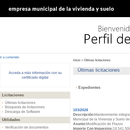
Ir a contenido
Inicio
>
Últimas licitaciones
Últimas licitaciones
Acceda a más información con su
certificado digital
Expedientes
Licitaciones
Expedientes
Últimas licitaciones
Búsqueda de licitaciones
103/2026
Descarga de Software
Descripción:
Mantenimiento integral
Municipal de la Vivienda y Suelo de
Utilidades
Asunto:
Modificación de Plazos
Verificación de documentos
Importe Con Impuestos:
19.541.50