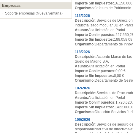
Importe Sin Impuestos:
16.150.000
Empresas
Organismo:
Jefatura de Patrimonio
Soporte empresas (Nueva ventana)
113/2026
Descripción:
Servicios de Dirección
industrializado modular 3D en Par
Asunto:
Alta licitación en Portal
Importe Con Impuestos:
227.550,2
Importe Sin Impuestos:
188.058,08
Organismo:
Departamento de Innov
118/2026
Descripción:
Acuerdo Marco de las 
Suelo de Madrid S.A.
Asunto:
Alta licitación en Portal
Importe Con Impuestos:
0,00 €
Importe Sin Impuestos:
0,00 €
Organismo:
Departamento de Gesti
102/2026
Descripción:
Servicios de Procurado
Asunto:
Alta licitación en Portal
Importe Con Impuestos:
1.720.620,
Importe Sin Impuestos:
1.422.000,
Organismo:
Dirección Servicios Jur
100/2026
Descripción:
Servicios de seguro de
responsabilidad civil de directivos/