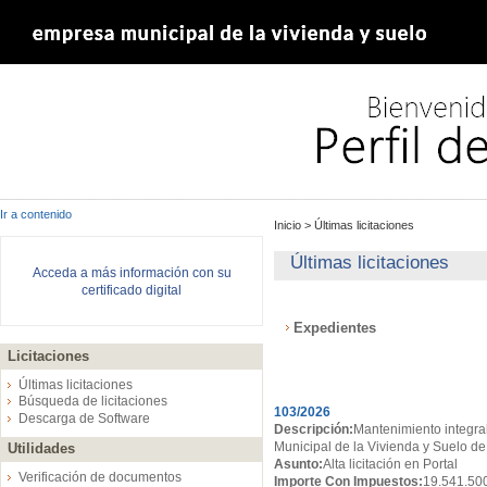
Ir a contenido
Inicio
>
Últimas licitaciones
Últimas licitaciones
Acceda a más información con su
certificado digital
Expedientes
Licitaciones
Expedientes
Últimas licitaciones
Búsqueda de licitaciones
103/2026
Descarga de Software
Descripción:
Mantenimiento integral
Municipal de la Vivienda y Suelo de
Utilidades
Asunto:
Alta licitación en Portal
Verificación de documentos
Importe Con Impuestos:
19.541.50