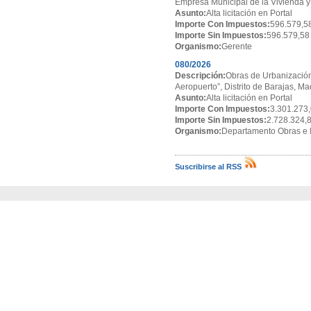
Empresa Municipal de la Vivienda y
Asunto:
Alta licitación en Portal
Importe Con Impuestos:
596.579,5
Importe Sin Impuestos:
596.579,58
Organismo:
Gerente
080/2026
Descripción:
Obras de Urbanización
Aeropuerto”, Distrito de Barajas, Ma
Asunto:
Alta licitación en Portal
Importe Con Impuestos:
3.301.273,
Importe Sin Impuestos:
2.728.324,
Organismo:
Departamento Obras e I
Suscribirse al RSS