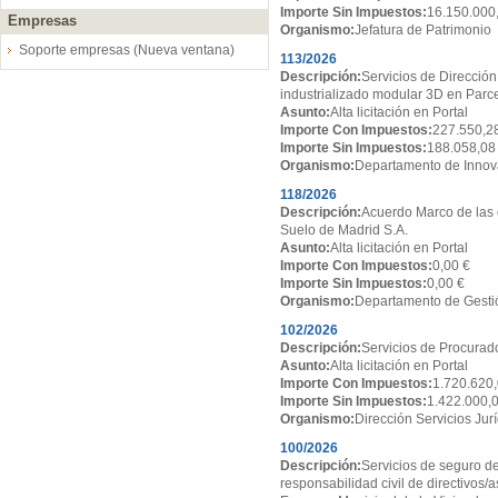
Importe Sin Impuestos:
16.150.000
Empresas
Organismo:
Jefatura de Patrimonio
Soporte empresas (Nueva ventana)
113/2026
Descripción:
Servicios de Dirección
industrializado modular 3D en Par
Asunto:
Alta licitación en Portal
Importe Con Impuestos:
227.550,2
Importe Sin Impuestos:
188.058,08
Organismo:
Departamento de Innov
118/2026
Descripción:
Acuerdo Marco de las 
Suelo de Madrid S.A.
Asunto:
Alta licitación en Portal
Importe Con Impuestos:
0,00 €
Importe Sin Impuestos:
0,00 €
Organismo:
Departamento de Gesti
102/2026
Descripción:
Servicios de Procurado
Asunto:
Alta licitación en Portal
Importe Con Impuestos:
1.720.620,
Importe Sin Impuestos:
1.422.000,
Organismo:
Dirección Servicios Jur
100/2026
Descripción:
Servicios de seguro de
responsabilidad civil de directivos/