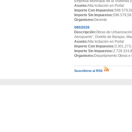
Empresa Municipal de la Vivienda y
Asunto:
Alta licitación en Portal
Importe Con Impuestos:
596.579,5
Importe Sin Impuestos:
596.579,58
Organismo:
Gerente
080/2026
Descripción:
Obras de Urbanización
Aeropuerto”, Distrito de Barajas, Ma
Asunto:
Alta licitación en Portal
Importe Con Impuestos:
3.301.273,
Importe Sin Impuestos:
2.728.324,
Organismo:
Departamento Obras e I
Suscribirse al RSS