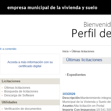
Ir a contenido
Inicio
>
Últimas licitaciones
Últimas licitaciones
Acceda a más información con su
certificado digital
Expedientes
Licitaciones
Expedientes
Últimas licitaciones
Búsqueda de licitaciones
103/2026
Descarga de Software
Descripción:
Mantenimiento integral
Municipal de la Vivienda y Suelo de
Utilidades
Asunto:
Alta licitación en Portal
Verificación de documentos
Importe Con Impuestos:
19.541.50