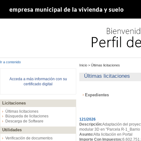
Ir a contenido
Inicio
>
Últimas licitaciones
Últimas licitaciones
Acceda a más información con su
certificado digital
Expedientes
Licitaciones
Expedientes
Últimas licitaciones
Búsqueda de licitaciones
121/2026
Descarga de Software
Descripción:
Adaptación del proyect
modular 3D en "Parcela R-1_Barrio d
Utilidades
Asunto:
Alta licitación en Portal
Verificación de documentos
Importe Con Impuestos:
6.602.751,