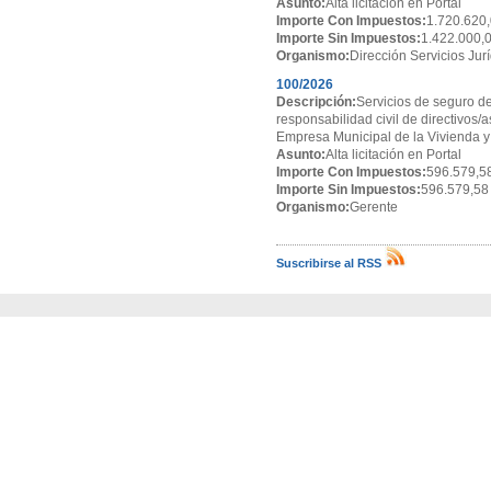
Asunto:
Alta licitación en Portal
Importe Con Impuestos:
1.720.620,
Importe Sin Impuestos:
1.422.000,
Organismo:
Dirección Servicios Jur
100/2026
Descripción:
Servicios de seguro de
responsabilidad civil de directivos/
Empresa Municipal de la Vivienda y
Asunto:
Alta licitación en Portal
Importe Con Impuestos:
596.579,5
Importe Sin Impuestos:
596.579,58
Organismo:
Gerente
Suscribirse al RSS