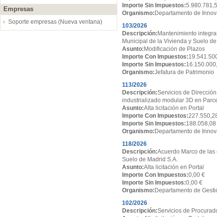
Importe Sin Impuestos:
5.980.781,
Empresas
Organismo:
Departamento de Innov
Soporte empresas (Nueva ventana)
103/2026
Descripción:
Mantenimiento integral
Municipal de la Vivienda y Suelo de
Asunto:
Modificación de Plazos
Importe Con Impuestos:
19.541.50
Importe Sin Impuestos:
16.150.000
Organismo:
Jefatura de Patrimonio
113/2026
Descripción:
Servicios de Dirección
industrializado modular 3D en Par
Asunto:
Alta licitación en Portal
Importe Con Impuestos:
227.550,2
Importe Sin Impuestos:
188.058,08
Organismo:
Departamento de Innov
118/2026
Descripción:
Acuerdo Marco de las 
Suelo de Madrid S.A.
Asunto:
Alta licitación en Portal
Importe Con Impuestos:
0,00 €
Importe Sin Impuestos:
0,00 €
Organismo:
Departamento de Gesti
102/2026
Descripción:
Servicios de Procurado