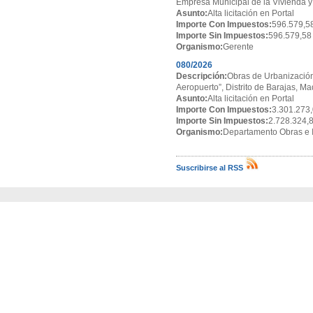
Empresa Municipal de la Vivienda y
Asunto:
Alta licitación en Portal
Importe Con Impuestos:
596.579,5
Importe Sin Impuestos:
596.579,58
Organismo:
Gerente
080/2026
Descripción:
Obras de Urbanización
Aeropuerto”, Distrito de Barajas, Ma
Asunto:
Alta licitación en Portal
Importe Con Impuestos:
3.301.273,
Importe Sin Impuestos:
2.728.324,
Organismo:
Departamento Obras e I
Suscribirse al RSS