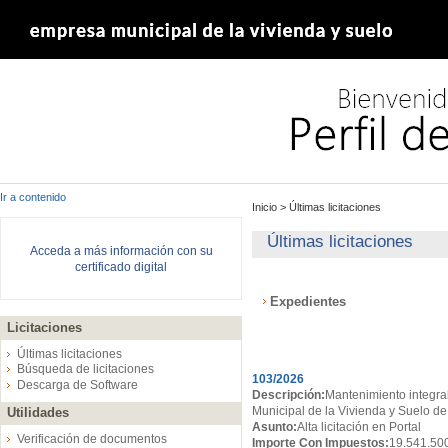
Ir a contenido
Inicio
>
Últimas licitaciones
Últimas licitaciones
Acceda a más información con su
certificado digital
Expedientes
Licitaciones
Expedientes
Últimas licitaciones
Búsqueda de licitaciones
103/2026
Descarga de Software
Descripción:
Mantenimiento integral
Municipal de la Vivienda y Suelo de
Utilidades
Asunto:
Alta licitación en Portal
Verificación de documentos
Importe Con Impuestos:
19.541.50