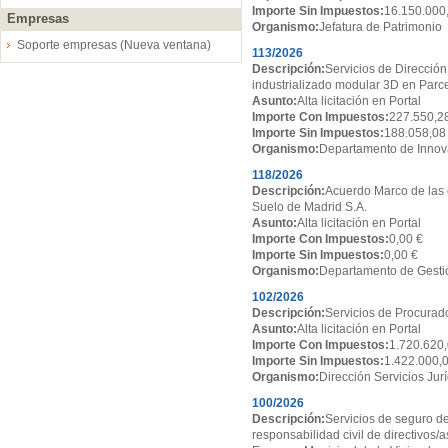
Importe Sin Impuestos:
16.150.000
Empresas
Organismo:
Jefatura de Patrimonio
Soporte empresas (Nueva ventana)
113/2026
Descripción:
Servicios de Dirección
industrializado modular 3D en Par
Asunto:
Alta licitación en Portal
Importe Con Impuestos:
227.550,2
Importe Sin Impuestos:
188.058,08
Organismo:
Departamento de Innov
118/2026
Descripción:
Acuerdo Marco de las 
Suelo de Madrid S.A.
Asunto:
Alta licitación en Portal
Importe Con Impuestos:
0,00 €
Importe Sin Impuestos:
0,00 €
Organismo:
Departamento de Gesti
102/2026
Descripción:
Servicios de Procurado
Asunto:
Alta licitación en Portal
Importe Con Impuestos:
1.720.620,
Importe Sin Impuestos:
1.422.000,
Organismo:
Dirección Servicios Jur
100/2026
Descripción:
Servicios de seguro de
responsabilidad civil de directivos/